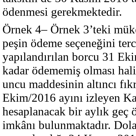
ödenmesi gerekmektedir.
Örnek 4– Örnek 3’teki mükel
peşin ödeme seçeneğini ter
yapılandırılan borcu 31 Eki
kadar ödememiş olması hal
uncu maddesinin altıncı fık
Ekim/2016 ayını izleyen K
hesaplanacak bir aylık geç
imkânı bulunmaktadır. Dola