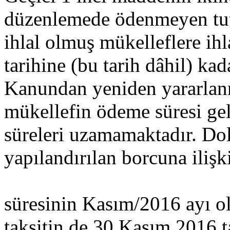
düzenlemede ödenmeyen tuta
ihlal olmuş mükelleflere ih
tarihine (bu tarih dâhil) ka
Kanundan yeniden yararlan
mükellefin ödeme süresi ge
süreleri uzamamaktadır. Dol
yapılandırılan borcuna ilişk
süresinin Kasım/2016 ayı o
taksitin de 30 Kasım 2016 ta