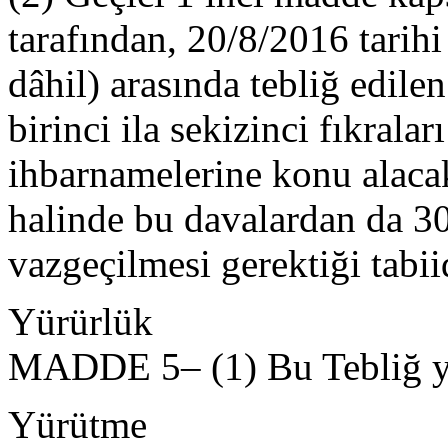
tarafından, 20/8/2016 tarihi 
dâhil) arasında tebliğ edi
birinci ila sekizinci fıkrala
ihbarnamelerine konu alacak
halinde bu davalardan da 3
vazgeçilmesi gerektiği tabiid
Yürürlük
MADDE 5– (1) Bu Tebliğ yay
Yürütme