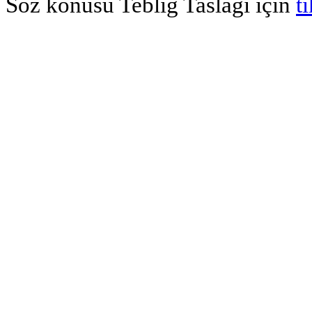
Söz konusu Tebliğ Taslağı için
t