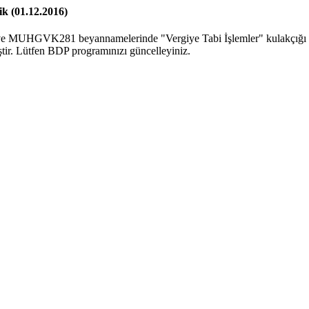
k (01.12.2016)
ve MUHGVK281 beyannamelerinde "Vergiye Tabi İşlemler" kulakçığı 
ştir. Lütfen BDP programınızı güncelleyiniz.