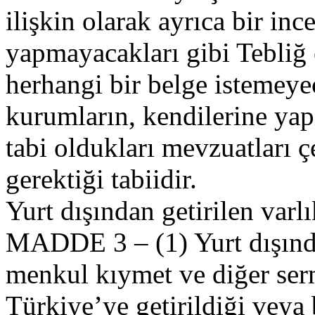
ilişkin olarak ayrıca bir in
yapmayacakları gibi Tebliğ 
herhangi bir belge istemeye
kurumların, kendilerine yapı
tabi oldukları mevzuatları 
gerektiği tabiidir.
Yurt dışından getirilen varl
MADDE 3 – (1) Yurt dışında
menkul kıymet ve diğer serm
Türkiye’ye getirildiği veya bi