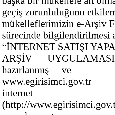
başka bir mükellefe ait olm
geçiş zorunluluğunu etkilem
mükelleflerimizin e-Arşiv 
sürecinde bilgilendirilmesi
“İNTERNET SATIŞI Y
ARŞİV UYGULAMAS
hazırlanmış ve
www.egirisimci.gov.tr
internet 
(
http://www.egirisimci.gov.