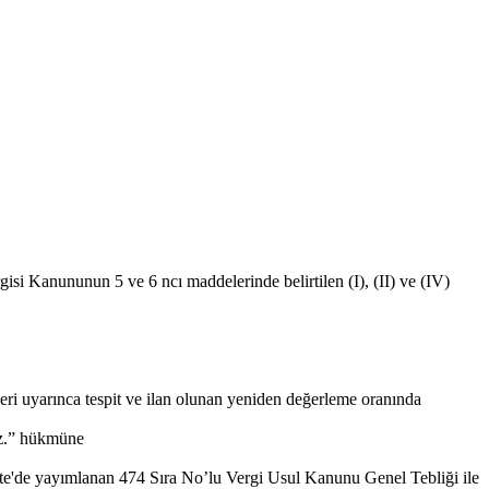
gisi Kanununun 5 ve 6 ncı maddelerinde belirtilen (I), (II) ve (IV)
eri uyarınca tespit ve ilan olunan yeniden değerleme oranında
az.” hükmüne
zete'de yayımlanan 474 Sıra No’lu Vergi Usul Kanunu Genel Tebliği ile