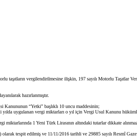
 taşıtların vergilendirilmesine ilişkin, 197 sayılı Motorlu Taşıtlar Ver
anılarak hazırlanmıştır.
isi Kanununun “Yetki” başlıklı 10 uncu maddesinin;
ki yılda uygulanan vergi miktarları o yıl için Vergi Usul Kanunu hüküml
i miktarlarında 1 Yeni Türk Lirasının altındaki tutarlar dikkate alınm
ç) olarak tespit edilmiş ve 11/11/2016 tarihli ve 29885 sayılı Resmî Ga