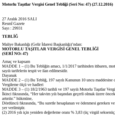
Motorlu Taşıtlar Vergisi Genel Tebliği (Seri No: 47) (27.12.2016)
27 Aralık 2016 SALI
Resmî Gazete
Sayı : 29931
TEBLİĞ
Maliye Bakanlığı (Gelir İdaresi Başkanlığı)’ndan:
MOTORLU TAŞITLAR VERGİSİ GENEL TEBLİĞİ
(SERİ NO: 47)
Amaç ve kapsam
MADDE 1 – (1) Bu Tebliğin amacı, 1/1/2017 tarihinden itibaren, motorlu
sayılı tarifelerin tespit ve ilan edilmesidir.
Dayanak
MADDE 2 – (1) Bu Tebliğ, 197 sayılı Kanunun 10 uncu maddesine day
Vergileme ölçü ve hadleri
MADDE 3 – (1) 18/2/1963 tarihli ve 197 sayılı Motorlu Taşıtlar Verg
İkinci fıkrasında, “Her takvim yılı başından geçerli olmak üzere önce
artırılır.” hükmüne,
Dördüncü fıkrasında, “Bu suretle hesaplanan ve ödenmesi gereken verg
yer verilmiştir.
(2) 2016 yılı için yeniden değerleme oranı % 3,83 (üç virgül seksenü