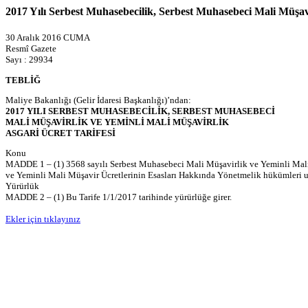
2017 Yılı Serbest Muhasebecilik, Serbest Muhasebeci Mali Müşavi
30 Aralık 2016 CUMA
Resmî Gazete
Sayı : 29934
TEBLİĞ
Maliye Bakanlığı (Gelir İdaresi Başkanlığı)’ndan:
2017 YILI SERBEST MUHASEBECİLİK, SERBEST MUHASEBECİ
MALİ MÜŞAVİRLİK VE YEMİNLİ MALİ MÜŞAVİRLİK
ASGARİ ÜCRET TARİFESİ
Konu
MADDE 1 – (1) 3568 sayılı Serbest Muhasebeci Mali Müşavirlik ve Yeminli Mali
ve Yeminli Mali Müşavir Ücretlerinin Esasları Hakkında Yönetmelik hükümleri uya
Yürürlük
MADDE 2 – (1) Bu Tarife 1/1/2017 tarihinde yürürlüğe girer.
Ekler için tıklayınız