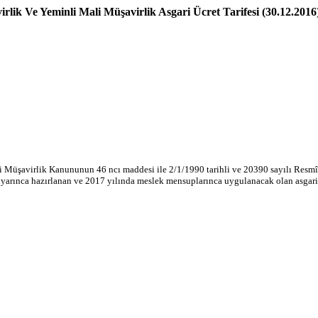
rlik Ve Yeminli Mali Müşavirlik Asgari Ücret Tarifesi (30.12.2016
 Müşavirlik Kanununun 46 ncı maddesi ile 2/1/1990 tarihli ve 20390 sayılı Resm
rınca hazırlanan ve 2017 yılında meslek mensuplarınca uygulanacak olan asgari üc