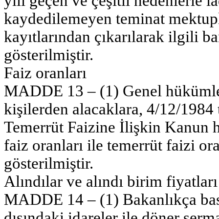
yılı geçen ve çeşitli nedenlerle 
kaydedilemeyen teminat mektup
kayıtlarından çıkarılarak ilgili b
gösterilmiştir.
Faiz oranları
MADDE 13 – (1) Genel hükümlere
kişilerden alacaklara, 4/12/1984 
Temerrüt Faizine İlişkin Kanun
faiz oranları ile temerrüt faizi or
gösterilmiştir.
Alındılar ve alındı birim fiyatları
MADDE 14 – (1) Bakanlıkça bast
dışındaki idareler ile döner serm