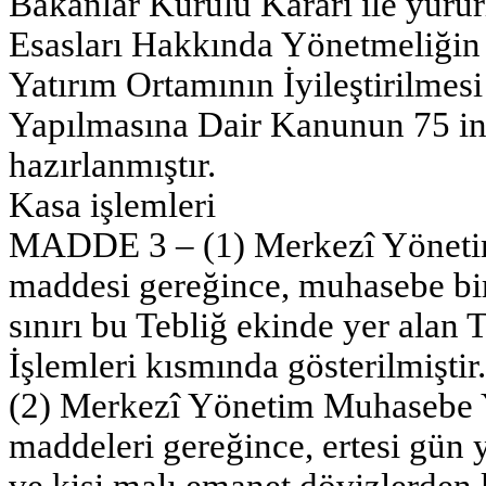
Bakanlar Kurulu Kararı ile yür
Esasları Hakkında Yönetmeliğin 6
Yatırım Ortamının İyileştirilme
Yapılmasına Dair Kanunun 75 in
hazırlanmıştır.
Kasa işlemleri
MADDE 3 – (1) Merkezî Yöneti
maddesi gereğince, muhasebe bi
sınırı bu Tebliğ ekinde yer alan
İşlemleri kısmında gösterilmiştir.
(2) Merkezî Yönetim Muhasebe Y
maddeleri gereğince, ertesi gün 
ve kişi malı emanet dövizlerden 