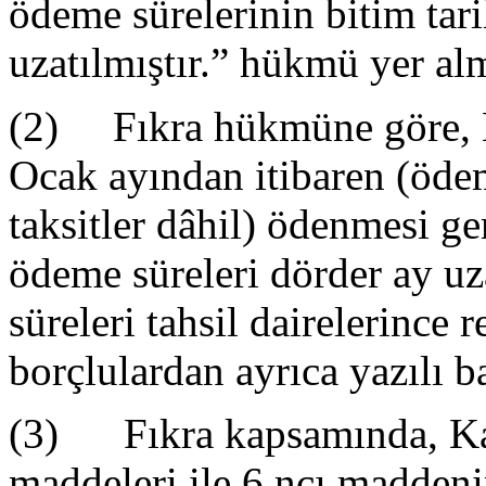
ödeme sürelerinin bitim tar
uzatılmıştır.” hükmü yer al
(2) Fıkra hükmüne göre, 
Ocak ayından itibaren (öde
taksitler dâhil) ödenmesi ge
ödeme süreleri dörder ay uza
süreleri tahsil dairelerince 
borçlulardan ayrıca yazılı b
(3) Fıkra kapsamında, Kan
maddeleri ile 6 ncı maddenin