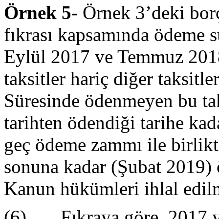
Örnek 5-
Örnek 3’deki borç
fıkrası kapsamında ödeme sü
Eylül 2017 ve Temmuz 2018
taksitler hariç diğer taksitl
Süresinde ödenmeyen bu tak
tarihten ödendiği tarihe ka
geç ödeme zammı ile birlikte
sonuna kadar (Şubat 2019) ö
Kanun hükümleri ihlal edilm
(6) Fıkraya göre, 2017 yı