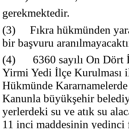
gerekmektedir.
(3) Fıkra hükmünden yararl
bir başvuru aranılmayacaktı
(4) 6360 sayılı On Dört İ
Yirmi Yedi İlçe Kurulması 
Hükmünde Kararnamelerde D
Kanunla büyükşehir belediye
yerlerdeki su ve atık su al
11 inci maddesinin yedinci 