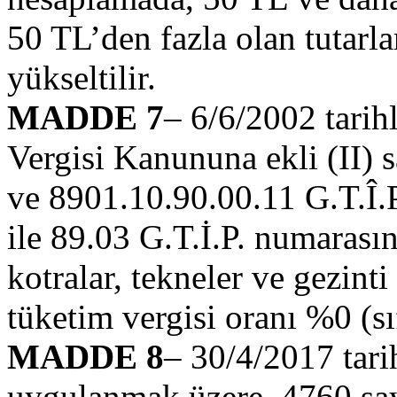
50 TL’den fazla olan tutarl
yükseltilir.
MADDE 7
– 6/6/2002 tarih
Vergisi Kanununa ekli (II) s
ve 8901.10.90.00.11 G.T.Î.P
ile 89.03 G.T.İ.P. numarasın
kotralar, tekneler ve gezint
tüketim vergisi oranı %0 (sıf
MADDE 8
– 30/4/2017 tari
uygulanmak üzere, 4760 sayı