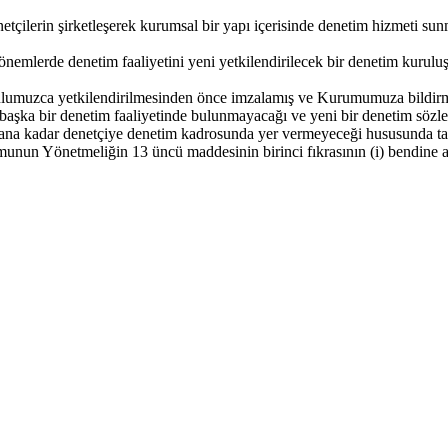
çilerin şirketleşerek kurumsal bir yapı içerisinde denetim hizmeti sunm
nemlerde denetim faaliyetini yeni yetkilendirilecek bir denetim kurulu
urulumuzca yetkilendirilmesinden önce imzalamış ve Kurumumuza bildirm
 başka bir denetim faaliyetinde bulunmayacağı ve yeni bir denetim söz
lanana kadar denetçiye denetim kadrosunda yer vermeyeceği hususunda t
munun Yönetmeliğin 13 üncü maddesinin birinci fıkrasının (i) bendine ay