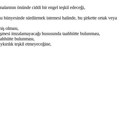
alarının önünde ciddi bir engel teşkil edeceği,
şu bünyesinde sürdürmek istemesi halinde, bu şirkette ortak veya
iş olması,
leşmesi imzalamayacağı hususunda taahhütte bulunması,
aahhütte bulunması,
kırılık teşkil etmeyeceğine,