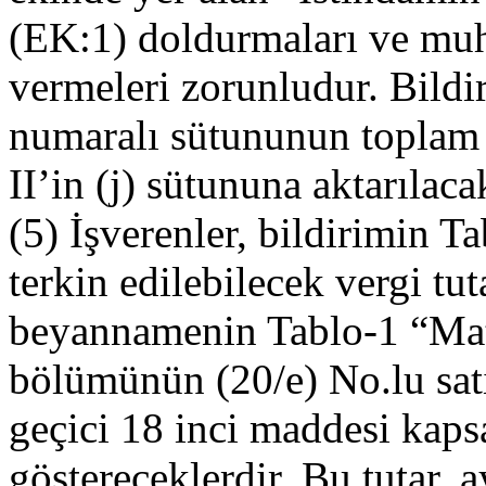
(EK:1) doldurmaları ve mu
vermeleri zorunludur. Bild
numaralı sütununun toplam s
II’in (j) sütununa aktarılacak
(5) İşverenler, bildirimin T
terkin edilebilecek vergi tu
beyannamenin Tablo-1 “Matr
bölümünün (20/e) No.lu sat
geçici 18 inci maddesi kaps
göstereceklerdir. Bu tutar,