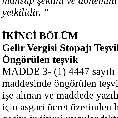
mahsup şeklini ve dönemini
yetkilidir. “
İKİNCİ BÖLÜM
Gelir Vergisi Stopajı Teşv
Öngörülen teşvik
MADDE 3- (1) 4447 sayılı 
maddesinde öngörülen teşvik
işe alınan ve maddede yazılı 
için asgari ücret üzerinden 