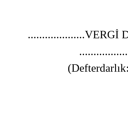
....................
............
(Defterdarlı