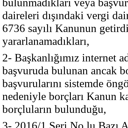
bulunmadıkları veya başvuru
daireleri dışındaki vergi da
6736 sayılı Kanunun getird
yararlanamadıkları,
2- Başkanlığımız internet ad
başvuruda bulunan ancak b
başvurularını sistemde öng
nedeniyle borçları Kanun k
borçluların bulunduğu,
3- 2016/1 Seri No.lu Bazı 