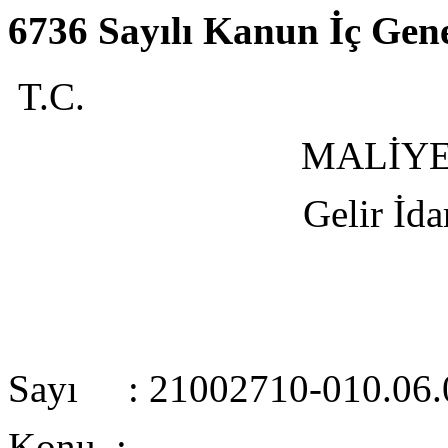
6736 Sayılı Kanun İç Gene
T.C.
MALİYE
Gelir İda
Sayı :
21002710-010.06.
Konu :