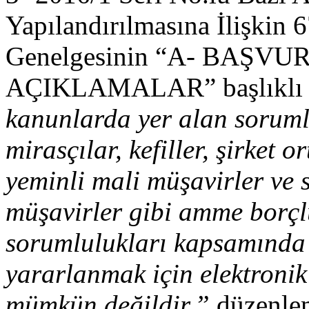
Yapılandırılmasına İlişkin 
Genelgesinin “A- BAŞV
AÇIKLAMALAR” başlıklı
kanunlarda yer alan soruml
mirasçılar, kefiller, şirket o
yeminli mali müşavirler ve 
müşavirler gibi amme borçlu
sorumlulukları kapsamınd
yararlanmak için elektroni
mümkün değildir.”
düzenlem