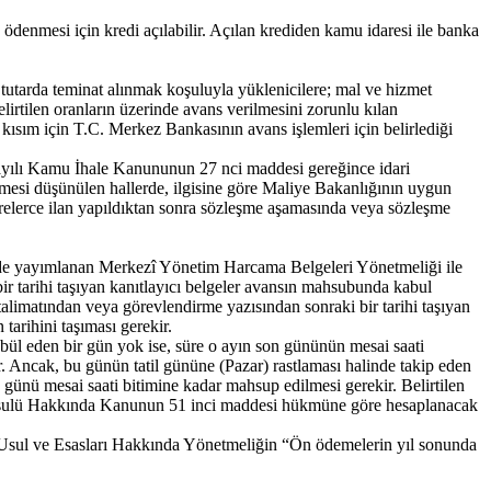
 ödenmesi için kredi açılabilir. Açılan krediden kamu idaresi ile banka
tarda teminat alınmak koşuluyla yüklenicilere; mal ve hizmet
lirtilen oranların üzerinde avans verilmesini zorunlu kılan
 kısım için T.C. Merkez Bankasının avans işlemleri için belirlediği
 sayılı Kamu İhale Kanununun 27 nci maddesi gereğince idari
mesi düşünülen hallerde, ilgisine göre Maliye Bakanlığının uygun
arelerce ilan yapıldıktan sonra sözleşme aşamasında veya sözleşme
’de yayımlanan Merkezî Yönetim Harcama Belgeleri Yönetmeliği ile
bir tarihi taşıyan kanıtlayıcı belgeler avansın mahsubunda kabul
talimatından veya görevlendirme yazısından sonraki bir tarihi taşıyan
tarihini taşıması gerekir.
abül eden bir gün yok ise, süre o ayın son gününün mesai saati
. Ancak, bu günün tatil gününe (Pazar) rastlaması halinde takip eden
günü mesai saati bitimine kadar mahsup edilmesi gerekir. Belirtilen
l Usulü Hakkında Kanunun 51 inci maddesi hükmüne göre hesaplanacak
me Usul ve Esasları Hakkında Yönetmeliğin “Ön ödemelerin yıl sonunda