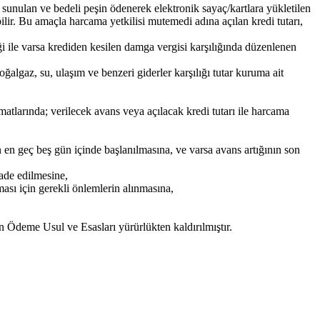
nulan ve bedeli peşin ödenerek elektronik sayaç/kartlara yükletilen
ilir. Bu amaçla harcama yetkilisi mutemedi adına açılan kredi tutarı,
eği ile varsa krediden kesilen damga vergisi karşılığında düzenlenen
ğalgaz, su, ulaşım ve benzeri giderler karşılığı tutar kuruma ait
tlarında; verilecek avans veya açılacak kredi tutarı ile harcama
en en geç beş gün içinde başlanılmasına, ve varsa avans artığının son
ade edilmesine,
ası için gerekli önlemlerin alınmasına,
deme Usul ve Esasları yürürlükten kaldırılmıştır.