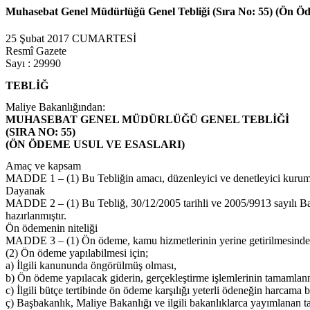
Muhasebat Genel Müdürlüğü Genel Tebliği (Sıra No: 55) (Ön Öde
25 Şubat 2017 CUMARTESİ
Resmî Gazete
Sayı : 29990
TEBLİĞ
Maliye Bakanlığından:
MUHASEBAT GENEL MÜDÜRLÜĞÜ GENEL TEBLİĞİ
(SIRA NO: 55)
(ÖN ÖDEME USUL VE ESASLARI)
Amaç ve kapsam
MADDE 1 – (1) Bu Tebliğin amacı, düzenleyici ve denetleyici kurumla
Dayanak
MADDE 2 – (1) Bu Tebliğ, 30/12/2005 tarihli ve 2005/9913 sayılı B
hazırlanmıştır.
Ön ödemenin niteliği
MADDE 3 – (1) Ön ödeme, kamu hizmetlerinin yerine getirilmesinde 
(2) Ön ödeme yapılabilmesi için;
a) İlgili kanununda öngörülmüş olması,
b) Ön ödeme yapılacak giderin, gerçekleştirme işlemlerinin tamamlan
c) İlgili bütçe tertibinde ön ödeme karşılığı yeterli ödeneğin harcam
ç) Başbakanlık, Maliye Bakanlığı ve ilgili bakanlıklarca yayımlanan ta