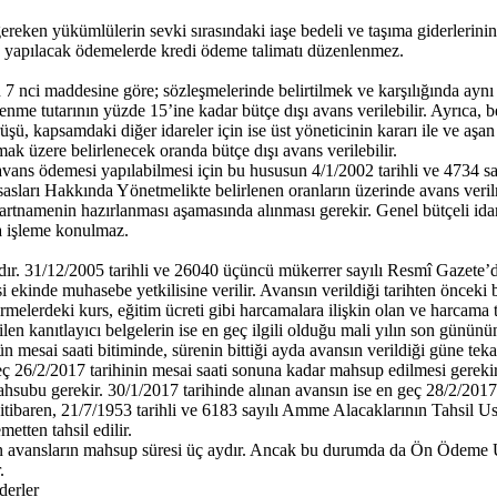
ereken yükümlülerin sevki sırasındaki iaşe bedeli ve taşıma giderlerinin
e yapılacak ödemelerde kredi ödeme talimatı düzenlenmez.
i maddesine göre; sözleşmelerinde belirtilmek ve karşılığında aynı tu
me tutarının yüzde 15’ine kadar bütçe dışı avans verilebilir. Ayrıca, be
ü, kapsamdaki diğer idareler için ise üst yöneticinin kararı ile ve aşan
k üzere belirlenecek oranda bütçe dışı avans verilebilir.
şı avans ödemesi yapılabilmesi için bu hususun 4/1/2002 tarihli ve 4734
sları Hakkında Yönetmelikte belirlenen oranların üzerinde avans veril
şartnamenin hazırlanması aşamasında alınması gerekir. Genel bütçeli id
a işleme konulmaz.
dır. 31/12/2005 tarihli ve 26040 üçüncü mükerrer sayılı Resmî Gazete
 ekinde muhasebe yetkilisine verilir. Avansın verildiği tarihten önceki 
melerdeki kurs, eğitim ücreti gibi harcamalara ilişkin olan ve harcama 
 kanıtlayıcı belgelerin ise en geç ilgili olduğu mali yılın son gününün 
 mesai saati bitiminde, sürenin bittiği ayda avansın verildiği güne tek
eç 26/2/2017 tarihinin mesai saati sonuna kadar mahsup edilmesi gerekir
hsubu gerekir. 30/1/2017 tarihinde alınan avansın ise en geç 28/2/2017 
 itibaren, 21/7/1953 tarihli ve 6183 sayılı Amme Alacaklarının Tahsi
etten tahsil edilir.
derilen avansların mahsup süresi üç aydır. Ancak bu durumda da Ön Öde
.
derler