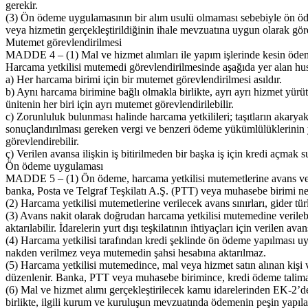
gerekir.
(3) Ön ödeme uygulamasının bir alım usulü olmaması sebebiyle ön ödem
veya hizmetin gerçekleştirildiğinin ihale mevzuatına uygun olarak gör
Mutemet görevlendirilmesi
MADDE 4 – (1) Mal ve hizmet alımları ile yapım işlerinde kesin ödeme
Harcama yetkilisi mutemedi görevlendirilmesinde aşağıda yer alan husu
a) Her harcama birimi için bir mutemet görevlendirilmesi asıldır.
b) Aynı harcama birimine bağlı olmakla birlikte, ayrı ayrı hizmet yürüt
ünitenin her biri için ayrı mutemet görevlendirilebilir.
c) Zorunluluk bulunması halinde harcama yetkilileri; taşıtların akaryakı
sonuçlandırılması gereken vergi ve benzeri ödeme yükümlülüklerinin yer
görevlendirebilir.
ç) Verilen avansa ilişkin iş bitirilmeden bir başka iş için kredi açmak
Ön ödeme uygulaması
MADDE 5 – (1) Ön ödeme, harcama yetkilisi mutemetlerine avans veri
banka, Posta ve Telgraf Teşkilatı A.Ş. (PTT) veya muhasebe birimi nezd
(2) Harcama yetkilisi mutemetlerine verilecek avans sınırları, gider tür
(3) Avans nakit olarak doğrudan harcama yetkilisi mutemedine verileb
aktarılabilir. İdarelerin yurt dışı teşkilatının ihtiyaçları için verilen 
(4) Harcama yetkilisi tarafından kredi şeklinde ön ödeme yapılması uy
nakden verilmez veya mutemedin şahsi hesabına aktarılmaz.
(5) Harcama yetkilisi mutemedince, mal veya hizmet satın alınan ki
düzenlenir. Banka, PTT veya muhasebe birimince, kredi ödeme talimatın
(6) Mal ve hizmet alımı gerçekleştirilecek kamu idarelerinden EK-2’de
birlikte, ilgili kurum ve kuruluşun mevzuatında ödemenin peşin yapıl