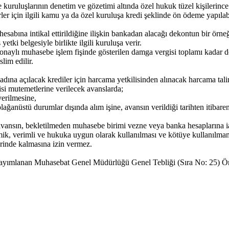
uşlarının denetim ve gözetimi altında özel hukuk tüzel kişilerince su
ler için ilgili kamu ya da özel kuruluşa kredi şeklinde ön ödeme yapılab
hesabına intikal ettirildiğine ilişkin bankadan alacağı dekontun bir örn
tki belgesiyle birlikte ilgili kuruluşa verir.
e onaylı muhasebe işlem fişinde gösterilen damga vergisi toplamı kadar do
lim edilir.
a açılacak krediler için harcama yetkilisinden alınacak harcama talima
lisi mutemetlerine verilecek avanslarda;
verilmesine,
lağanüstü durumlar dışında alım işine, avansın verildiği tarihten itibar
e avansın, bekletilmeden muhasebe birimi vezne veya banka hesaplarına i
mik, verimli ve hukuka uygun olarak kullanılması ve kötüye kullanılmam
erinde kalmasına izin vermez.
yımlanan Muhasebat Genel Müdürlüğü Genel Tebliği (Sıra No: 25) Ön Ö