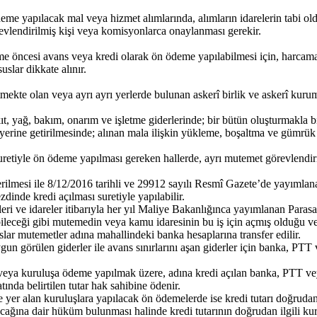
e yapılacak mal veya hizmet alımlarında, alımların idarelerin tabi old
evlendirilmiş kişi veya komisyonlarca onaylanması gerekir.
 öncesi avans veya kredi olarak ön ödeme yapılabilmesi için, harcama y
slar dikkate alınır.
mekte olan veya ayrı ayrı yerlerde bulunan askerî birlik ve askerî kuruml
t, yağ, bakım, onarım ve işletme giderlerinde; bir bütün oluşturmakla bir
ine getirilmesinde; alınan mala ilişkin yükleme, boşaltma ve gümrük işl
 suretiyle ön ödeme yapılması gereken hallerde, ayrı mutemet görevlendiril
lmesi ile 8/12/2016 tarihli ve 29912 sayılı Resmî Gazete’de yayımlan
inde kredi açılması suretiyle yapılabilir.
leri ve idareler itibarıyla her yıl Maliye Bakanlığınca yayımlanan Parasa
ileceği gibi mutemedin veya kamu idaresinin bu iş için açmış olduğu v
avanslar mutemetler adına mahallindeki banka hesaplarına transfer edilir.
gun görülen giderler ile avans sınırlarını aşan giderler için banka, PT
şi veya kuruluşa ödeme yapılmak üzere, adına kredi açılan banka, PTT 
da belirtilen tutar hak sahibine ödenir.
 yer alan kuruluşlara yapılacak ön ödemelerde ise kredi tutarı doğrudan
acağına dair hüküm bulunması halinde kredi tutarının doğrudan ilgili 