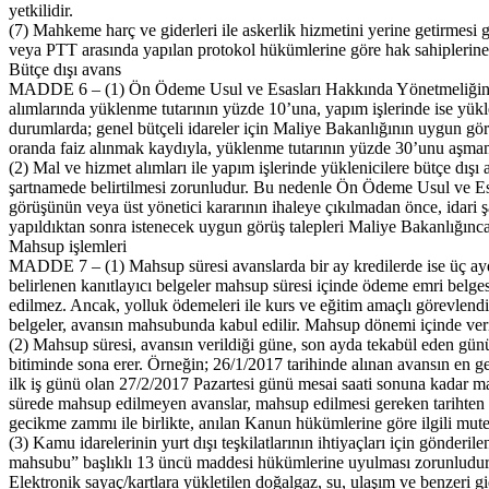
yetkilidir.
(7) Mahkeme harç ve giderleri ile askerlik hizmetini yerine getirmesi g
veya PTT arasında yapılan protokol hükümlerine göre hak sahiplerin
Bütçe dışı avans
MADDE 6 – (1) Ön Ödeme Usul ve Esasları Hakkında Yönetmeliğin 7 nc
alımlarında yüklenme tutarının yüzde 10’una, yapım işlerinde ise yüklen
durumlarda; genel bütçeli idareler için Maliye Bakanlığının uygun görüş
oranda faiz alınmak kaydıyla, yüklenme tutarının yüzde 30’unu aşmama
(2) Mal ve hizmet alımları ile yapım işlerinde yüklenicilere bütçe dı
şartnamede belirtilmesi zorunludur. Bu nedenle Ön Ödeme Usul ve Esa
görüşünün veya üst yönetici kararının ihaleye çıkılmadan önce, idari 
yapıldıktan sonra istenecek uygun görüş talepleri Maliye Bakanlığınc
Mahsup işlemleri
MADDE 7 – (1) Mahsup süresi avanslarda bir ay kredilerde ise üç ay
belirlenen kanıtlayıcı belgeler mahsup süresi içinde ödeme emri belgesi
edilmez. Ancak, yolluk ödemeleri ile kurs ve eğitim amaçlı görevlendir
belgeler, avansın mahsubunda kabul edilir. Mahsup dönemi içinde verilen
(2) Mahsup süresi, avansın verildiği güne, son ayda tekabül eden günün
bitiminde sona erer. Örneğin; 26/1/2017 tarihinde alınan avansın en g
ilk iş günü olan 27/2/2017 Pazartesi günü mesai saati sonuna kadar ma
sürede mahsup edilmeyen avanslar, mahsup edilmesi gereken tarihten
gecikme zammı ile birlikte, anılan Kanun hükümlerine göre ilgili mutem
(3) Kamu idarelerinin yurt dışı teşkilatlarının ihtiyaçları için gön
mahsubu” başlıklı 13 üncü maddesi hükümlerine uyulması zorunludur
Elektronik sayaç/kartlara yükletilen doğalgaz, su, ulaşım ve benzeri gi