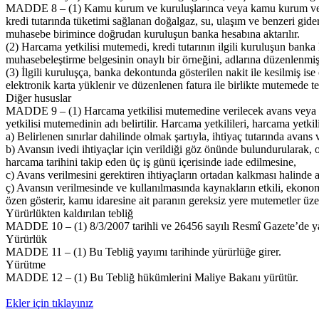
MADDE 8 – (1) Kamu kurum ve kuruluşlarınca veya kamu kurum ve kurul
kredi tutarında tüketimi sağlanan doğalgaz, su, ulaşım ve benzeri gider
muhasebe birimince doğrudan kuruluşun banka hesabına aktarılır.
(2) Harcama yetkilisi mutemedi, kredi tutarının ilgili kuruluşun banka 
muhasebeleştirme belgesinin onaylı bir örneğini, adlarına düzenlenmiş ye
(3) İlgili kuruluşça, banka dekontunda gösterilen nakit ile kesilmiş is
elektronik karta yüklenir ve düzenlenen fatura ile birlikte mutemede tes
Diğer hususlar
MADDE 9 – (1) Harcama yetkilisi mutemedine verilecek avans veya adın
yetkilisi mutemedinin adı belirtilir. Harcama yetkilileri, harcama yetki
a) Belirlenen sınırlar dahilinde olmak şartıyla, ihtiyaç tutarında avans 
b) Avansın ivedi ihtiyaçlar için verildiği göz önünde bulundurularak, o
harcama tarihini takip eden üç iş günü içerisinde iade edilmesine,
c) Avans verilmesini gerektiren ihtiyaçların ortadan kalkması halind
ç) Avansın verilmesinde ve kullanılmasında kaynakların etkili, ekono
özen gösterir, kamu idaresine ait paranın gereksiz yere mutemetler üz
Yürürlükten kaldırılan tebliğ
MADDE 10 – (1) 8/3/2007 tarihli ve 26456 sayılı Resmî Gazete’de ya
Yürürlük
MADDE 11 – (1) Bu Tebliğ yayımı tarihinde yürürlüğe girer.
Yürütme
MADDE 12 – (1) Bu Tebliğ hükümlerini Maliye Bakanı yürütür.
Ekler için tıklayınız