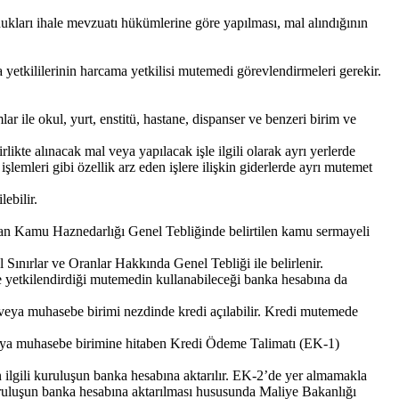
ukları ihale mevzuatı hükümlerine göre yapılması, mal alındığının
etkililerinin harcama yetkilisi mutemedi görevlendirmeleri gerekir.
ar ile okul, yurt, enstitü, hastane, dispanser ve benzeri birim ve
likte alınacak mal veya yapılacak işle ilgili olarak ayrı yerlerde
emleri gibi özellik arz eden işlere ilişkin giderlerde ayrı mutemet
ebilir.
an Kamu Haznedarlığı Genel Tebliğinde belirtilen kamu sermayeli
l Sınırlar ve Oranlar Hakkında Genel Tebliği ile belirlenir.
e yetkilendirdiği mutemedin kullanabileceği banka hesabına da
T veya muhasebe birimi nezdinde kredi açılabilir. Kredi mutemede
veya muhasebe birimine hitaben Kredi Ödeme Talimatı (EK-1)
 ilgili kuruluşun banka hesabına aktarılır. EK-2’de yer almamakla
kuruluşun banka hesabına aktarılması hususunda Maliye Bakanlığı