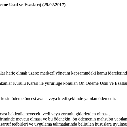
me Usul ve Esasları) (25.02.2017)
r hariç olmak üzere; merkezî yönetim kapsamındaki kamu idarelerindeki
akanlar Kurulu Kararı ile yürürlüğe konulan Ön Ödeme Usul ve Esasla
kesin ödeme öncesi avans veya kredi şeklinde yapılan ödemedir.
ması beklenilemeyecek ivedi veya zorunlu giderlerden olması,
a biriminde mevcut olması ve bu ödeneğin, ön ödemenin mahsubu yapılana
sarruf tedbirleri ve uygulama talimatlarında belirtilen hususlara uyulmas