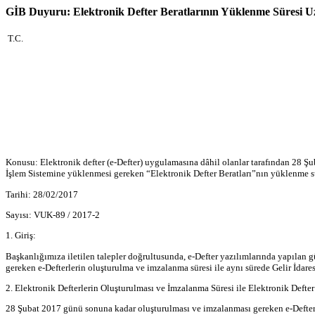
GİB Duyuru: Elektronik Defter Beratlarının Yüklenme Süresi Uza
T.C.
Konusu
: Elektronik defter (e-Defter) uygulamasına dâhil olanlar tarafından 28 
İşlem Sistemine yüklenmesi gereken “Elektronik Defter Beratları”nın yüklenme sü
Tarihi
: 28
/02/2017
Sayısı
: VUK-89 / 2017-2
1. Giriş:
Başkanlığımıza iletilen talepler doğrultusunda, e-Defter yazılımlarında yapıl
gereken e-Defterlerin oluşturulma ve imzalanma süresi ile aynı sürede Gelir İdar
2. Elektronik Defterlerin Oluşturulması ve İmzalanma Süresi ile Elektronik Defte
28 Şubat 2017 günü sonuna kadar oluşturulması ve imzalanması gereken e-Defterle