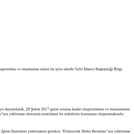
şturulma ve imzalanma süresi ile aynı sürede Gelir İdaresi Başkanlığı Bilgi
iye dayanılarak, 28 Şubat 2017 günü sonuna kadar oluşturulması ve imzalanması
rı”nın yüklenme süresinin uzatılması bu sirkülerin konusunu oluşturmaktadır.
gi İşlem Sistemine yüklenmesi gereken “Elektronik Defter Beratları”nın yüklenme