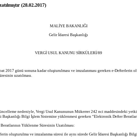
tılmıştır (28.02.2017)
MALİYE BAKANLIĞI
Gelir İdaresi Başkanlığı
VERGİ USUL KANUNU SİRKÜLERİ/89
Şubat 2017 günü sonuna kadar oluşturulması ve imzalanması gereken e-Defterlerin olu
resinin uzatılması.
an güncelleme nedeniyle, Vergi Usul Kanununun Mükerrer 242 nci maddesindeki yetk
esi Başkanlığı Bilgi İşlem Sistemine yüklenmesi gereken “Elektronik Defter Beratla
r Beratlarının Yüklenme Süresinin Uzatılması:
rin oluşturulma ve imzalanma süresi ile aynı sürede Gelir İdaresi Başkanlığı Bil