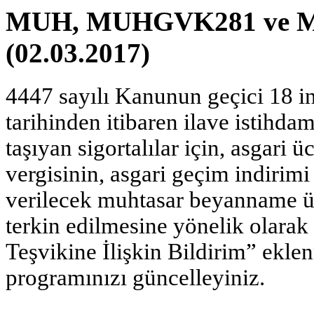
MUH, MUHGVK281 ve MU
(02.03.2017)
4447 sayılı Kanunun geçici 18 i
tarihinden itibaren ilave istihda
taşıyan sigortalılar için, asgari 
vergisinin, asgari geçim indirim
verilecek muhtasar beyanname ü
terkin edilmesine yönelik olara
Teşvikine İlişkin Bildirim” ekl
programınızı güncelleyiniz.