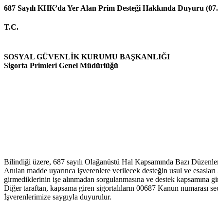
687 Sayılı KHK’da Yer Alan Prim Desteği Hakkında Duyuru (07.
T.C.
SOSYAL GÜVENLİK KURUMU BAŞKANLIĞI
Sigorta Primleri Genel Müdürlüğü
Bilindiği üzere, 687 sayılı Olağanüstü Hal Kapsamında Bazı Düzenle
Anılan madde uyarınca işverenlere verilecek desteğin usul ve esasları 
girmediklerinin işe alınmadan sorgulanmasına ve destek kapsamına gir
Diğer taraftan, kapsama giren sigortalıların 00687 Kanun numarası seçi
İşverenlerimize saygıyla duyurulur.