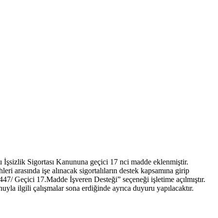
şsizlik Sigortası Kanununa geçici 17 nci madde eklenmiştir.
eri arasında işe alınacak sigortalıların destek kapsamına girip
447/ Geçici 17.Madde İşveren Desteği” seçeneği işletime açılmıştır.
yla ilgili çalışmalar sona erdiğinde ayrıca duyuru yapılacaktır.