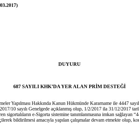
03.2017)
DUYURU
687 SAYILI KHK’DA YER ALAN PRİM DESTEĞİ
meler Yapılması Hakkında Kanun Hükmünde Kararname ile 4447 sayılı İ
2017/10 sayılı Genelgede açıklanmış olup, 1/2/2017 ila 31/12/2017 tarihl
en sigortalıların e-Sigorta sistemine tanımlanmasına imkan sağlayan “4
lerek bildirilmesi amacıyla yapılan çalışmalar devam etmekte olup, konu