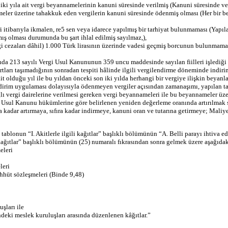
 iki yıla ait vergi beyannamelerinin kanuni süresinde verilmiş (Kanuni süresinde v
eler üzerine tahakkuk eden vergilerin kanuni süresinde ödenmiş olması (Her bir bey
eri itibarıyla ikmalen, re5 sen veya idarece yapılmış bir tarhiyat bulunmaması (Yapı
 olması durumunda bu şart ihlal edilmiş sayılmaz,),
rgi cezaları dâhil) 1.000 Türk lirasının üzerinde vadesi geçmiş borcunun bulunmama
nda 213 sayılı Vergi Usul Kanununun 359 uncu maddesinde sayılan fiilleri işlediği
ları taşımadığının sonradan tespiti hâlinde ilgili vergilendirme döneminde indiri
olduğu yıl ile bu yıldan önceki son iki yılda herhangi bir vergiye ilişkin beyanl
dirim uygulaması dolayısıyla ödenmeyen vergiler açısından zamanaşımı, yapılan tarh
 vergi dairelerine verilmesi gereken vergi beyannameleri ile bu beyannameler üzer
 Vergi Usul Kanunu hükümlerine göre belirlenen yeniden değerleme oranında artırılmak
ma kadar artırmaya, sıfıra kadar indirmeye, kanuni oran ve tutarına getirmeye; Mali
tablonun “I. Akitlerle ilgili kağıtlar” başlıklı bölümünün “A. Belli parayı ihtiva ed
 kağıtlar” başlıklı bölümünün (25) numaralı fıkrasından sonra gelmek üzere aşağıdaki
eleri
leri
ahhüt sözleşmeleri (Binde 9,48)
şları ile
deki meslek kuruluşları arasında düzenlenen kâğıtlar.”