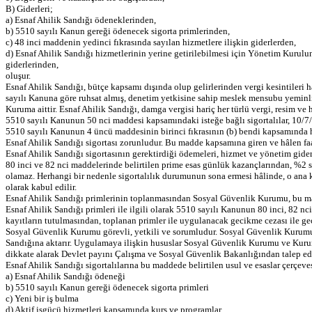
B) Giderleri;
a) Esnaf Ahilik Sandığı ödeneklerinden,
b) 5510 sayılı Kanun gereği ödenecek sigorta primlerinden,
c) 48 inci maddenin yedinci fıkrasında sayılan hizmetlere ilişkin giderlerden,
d) Esnaf Ahilik Sandığı hizmetlerinin yerine getirilebilmesi için Yönetim Kurulun
giderlerinden,
oluşur.
Esnaf Ahilik Sandığı, bütçe kapsamı dışında olup gelirlerinden vergi kesintileri h
sayılı Kanuna göre ruhsat almış, denetim yetkisine sahip meslek mensubu yeminli ma
Kuruma aittir. Esnaf Ahilik Sandığı, damga vergisi hariç her türlü vergi, resim v
5510 sayılı Kanunun 50 nci maddesi kapsamındaki isteğe bağlı sigortalılar, 10/7/1
5510 sayılı Kanunun 4 üncü maddesinin birinci fıkrasının (b) bendi kapsamında hi
Esnaf Ahilik Sandığı sigortası zorunludur. Bu madde kapsamına giren ve hâlen faali
Esnaf Ahilik Sandığı sigortasının gerektirdiği ödemeleri, hizmet ve yönetim gider
80 inci ve 82 nci maddelerinde belirtilen prime esas günlük kazançlarından, %2 si
olamaz. Herhangi bir nedenle sigortalılık durumunun sona ermesi hâlinde, o ana ka
olarak kabul edilir.
Esnaf Ahilik Sandığı primlerinin toplanmasından Sosyal Güvenlik Kurumu, bu ma
Esnaf Ahilik Sandığı primleri ile ilgili olarak 5510 sayılı Kanunun 80 inci, 82 n
kayıtların tutulmasından, toplanan primler ile uygulanacak gecikme cezası ile g
Sosyal Güvenlik Kurumu görevli, yetkili ve sorumludur. Sosyal Güvenlik Kurumu bi
Sandığına aktarır. Uygulamaya ilişkin hususlar Sosyal Güvenlik Kurumu ve Kurum 
dikkate alarak Devlet payını Çalışma ve Sosyal Güvenlik Bakanlığından talep eder
Esnaf Ahilik Sandığı sigortalılarına bu maddede belirtilen usul ve esaslar çerçeve
a) Esnaf Ahilik Sandığı ödeneği
b) 5510 sayılı Kanun gereği ödenecek sigorta primleri
c) Yeni bir iş bulma
d) Aktif işgücü hizmetleri kapsamında kurs ve programlar