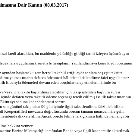
ılmasına Dair Kanun (08.03.2017)
ımsal kredi alacakları, bu maddenin yürürlüğe girdiği tarihi izleyen üçüncü ayın
tülecek faiz uygulanmak suretiyle hesaplanır. Yapılandırmaya konu kredi borcunun
m ayından başlamak üzere her yıl tekabül ettiği ayda toplam beş eşit taksitte
ndırmaya esas tutarın defaten ödenmesi hâlinde taksitlendirme faizi uygulanmaz.
rih itibarıyla ödemeleri devam eden borçlular talep etmeleri hâlinde bu
veya icra takibi başlatılmış alacaklar için takip işlemleri başvuru süresi
nde defaten veya taksitli ödeme seçeneği tercih edilmiş ise ilk taksit tutarının
n Ekim ayı sonuna kadar ödenmesi şarttır.
on gününü takip eden 90 gün içinde ilgili taksitlendirme faizi ile birlikte
edi Kooperatifleri mevzuatı doğrultusunda borcun tamamı muaccel hâle gelir.
hesabında dikkate alınır. Ancak borçlu lehine fark çıkması hâlinde herhangi bir
kilme hakkını vermez.
zerine Hazine Müsteşarlığı tarafından Banka veya ilgili kooperatife aktarılmak