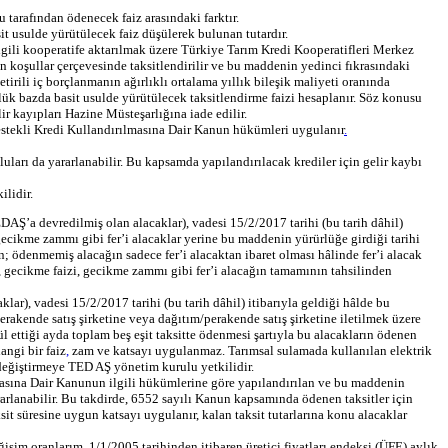
 tarafından ödenecek faiz arasındaki farktır.
t usulde yürütülecek faiz düşülerek bulunan tutardır.
gili kooperatife aktarılmak üzere Türkiye Tarım Kredi Kooperatifleri Merkez
an koşullar çerçevesinde taksitlendirilir ve bu maddenin yedinci fıkrasındaki
tirili iç borçlanmanın ağırlıklı ortalama yıllık bileşik maliyeti oranında
k bazda basit usulde yürütülecek taksitlendirme faizi hesaplanır. Söz konusu
r kayıpları Hazine Müsteşarlığına iade edilir.
estekli Kredi Kullandırılmasına Dair Kanun hükümleri uygulanır
.
arı da yararlanabilir. Bu kapsamda yapılandırılacak krediler için gelir kaybı
lidir.
AŞ’a devredilmiş olan alacaklar), vadesi 15/2/2017 tarihi (bu tarih dâhil)
 gecikme zammı gibi fer’i alacaklar yerine bu maddenin yürürlüğe girdiği tarihi
 ödenmemiş alacağın sadece fer’i alacaktan ibaret olması hâlinde fer’i alacak
, gecikme faizi, gecikme zammı gibi fer’i alacağın tamamının tahsilinden
r), vadesi 15/2/2017 tarihi (bu tarih dâhil) itibarıyla geldiği hâlde bu
akende satış şirketine veya dağıtım/perakende satış şirketine iletilmek üzere
 ettiği ayda toplam beş eşit taksitte ödenmesi şartıyla bu alacakların ödenen
angi bir faiz
,
zam ve katsayı uygulanmaz. Tarımsal sulamada kullanılan elektrik
 değiştirmeye TED AŞ yönetim kurulu yetkilidir.
asına Dair Kanunun ilgili hükümlerine göre yapılandırılan ve bu maddenin
rlanabilir. Bu takdirde, 6552 sayılı Kanun kapsamında ödenen taksitler için
ksit süresine uygun katsayı uygulanır, kalan taksit tutarlarına konu alacaklar
işim oranlarım, 1/1/2005 tarihinden itibaren üretici fiyatları endeksi (ÜFE) aylık