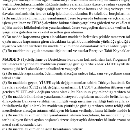
verilir. Borçlularca, madde hükümlerinden yararlanılmak üzere davadan vazgeçilme
k) Bu maddenin yürürlüğe girdiği tarihten önce dava konusu edilmiş ve/veya icra 
davalar sonlandırılır, icra ve takip işlemleri durdurulur. Bu takdirde, borçluların m
l) Bu madde hükümlerinden yararlanmak üzere başvuruda bulunan ve açtıkları daval
işlem yapılmaz ve TEDAŞ aleyhine hükmedilmiş yargılama giderleri ve vekâlet üc
m) Bu madde hükümlerinden yararlanılmak üzere vazgeçilen davalarda verilen karar
yargılama giderleri ve vekâlet ücretleri geri alınmaz.
n) Bu madde kapsamına giren alacakların maddede belirtilen şekilde tamamen öde
o) Bu madde kapsamına giren alacaklara karşılık bu maddenin yürürlüğe girdiği tar
uyarınca ödenen faizlerin bu madde hükümlerine dayanılarak red ve iadesi yapıl
(2) Bu maddenin uygulanmasına ilişkin usul ve esaslar Enerji ve Tabii Kaynaklar
MADDE 3-
(1) Geliştirme ve Destekleme Fonundan kullandırılan Irak Programı Kre
fer’i alacaklar yerine bu maddenin yürürlüğe girdiği tarihe kadar Yİ-ÜFE aylık de
zammı gibi fer’i alacakların tahsilinden vazgeçilir.
(2) Bu madde kapsammda, ödenmemiş alacağın sadece faiz, zam ve gecikme zammı gi
tahsil edilir.
(3) Bu maddede geçen, Yİ-ÜFE aylık değişim oranları tabiri; Türkiye İstatistik Ku
fiyatları endeksi (ÜFE) aylık değişim oranlarını, 1/1/2014 tarihinden itibaren y
gereken Yİ-ÜFE aylık değişim oranı olarak, bu Kanunun yayımlandığı tarihten bir ö
(4) Bu madde hükmünden yararlanmak isteyen borçluların maddede belirtilen şartl
dilekçelerin Bankaya verildiği tarih, ilgili yargı merciine verildiği tarih sayıl
ihtilaflarıyla ilgili olarak bu maddenin yürürlüğe girdiği tarihten sonra tebliğ e
mercilerince alacağın tutarını etkileyen bir karar verilmiş olması hâlinde madde 
(5) Bu madde hükümlerinden yararlanmak isteyen borçluların, bu maddenin yürürl
tarihi izleyen ikinci aydan başlamak üzere ikişer aylık dönemler hâlinde azami on
mesai saati sonunda biter.
(6) Bu madde hükümlerine göre hesaplanan tutarın;