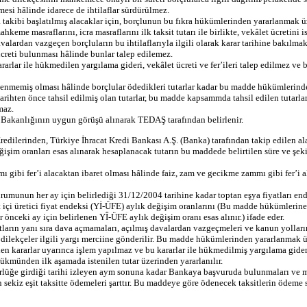
si hâlinde idarece de ihtilaflar sürdürülmez.
takibi başlatılmış alacaklar için, borçlunun bu fıkra hükümlerinden yararlanmak ü
ahkeme masraflarını, icra masraflarını ilk taksit tutarı ile birlikte, vekâlet ücretini
ardan vazgeçen borçluların bu ihtilaflarıyla ilgili olarak karar tarihine bakılmaks
reti bulunması hâlinde bunlar talep edilemez.
lar ile hükmedilen yargılama gideri, vekâlet ücreti ve fer’ileri talep edilmez ve 
nmemiş olması hâlinde borçlular ödedikleri tutarlar kadar bu madde hükümlerinden
ihten önce tahsil edilmiş olan tutarlar, bu madde kapsammda tahsil edilen tutarlar i
maz.
 Bakanlığının uygun görüşü alınarak TEDAŞ tarafından belirlenir.
dilerinden, Türkiye İhracat Kredi Bankası A.Ş. (Banka) tarafından takip edilen ala
ğişim oranları esas alınarak hesaplanacak tutarın bu maddede belirtilen süre ve şe
bi fer’i alacaktan ibaret olması hâlinde faiz, zam ve gecikme zammı gibi fer’i ala
rumunun her ay için belirlediği 31/12/2004 tarihine kadar toptan eşya fiyatları end
urt içi üretici fiyat endeksi (Yİ-ÜFE) aylık değişim oranlarını (Bu madde hükümle
nceki ay için belirlenen YÎ-ÜFE aylık değişim oranı esas alınır.) ifade eder.
arın yanı sıra dava açmamaları, açılmış davalardan vazgeçmeleri ve kanun yolları
arak dilekçeler ilgili yargı merciine gönderilir. Bu madde hükümlerinden yararlanma
dilen kararlar uyarınca işlem yapılmaz ve bu kararlar ile hükmedilmiş yargılama gide
hükmünden ilk aşamada istenilen tutar üzerinden yararlanılır.
üğe girdiği tarihi izleyen aym sonuna kadar Bankaya başvuruda bulunmaları ve ma
 sekiz eşit taksitte ödemeleri şarttır. Bu maddeye göre ödenecek taksitlerin ödeme s