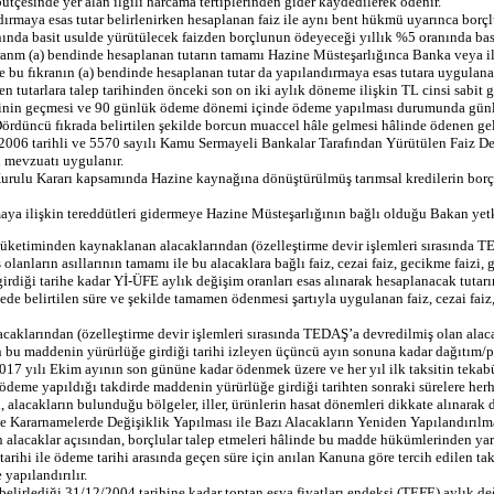
tçesinde yer alan ilgili harcama tertiplerinden gider kaydedilerek ödenir.
ndırmaya esas tutar belirlenirken hesaplanan faiz ile aynı bent hükmü uyarınca borçlu
anında basit usulde yürütülecek faizden borçlunun ödeyeceği yıllık %5 oranında basi
kranm (a) bendinde hesaplanan tutarın tamamı Hazine Müsteşarlığınca Banka veya il
ise bu fıkranın (a) bendinde hesaplanan tutar da yapılandırmaya esas tutara uygulan
n tutarlara talep tarihinden önceki son on iki aylık döneme ilişkin TL cinsi sabit ge
ihinin geçmesi ve 90 günlük ödeme dönemi içinde ödeme yapılması durumunda günlü
 Dördüncü fıkrada belirtilen şekilde borcun muaccel hâle gelmesi hâlinde ödenen geli
2006 tarihli ve 5570 sayılı Kamu Sermayeli Bankalar Tarafından Yürütülen Faiz D
 mevzuatı uygulanır.
ulu Kararı kapsamında Hazine kaynağına dönüştürülmüş tarımsal kredilerin borçlul
ya ilişkin tereddütleri gidermeye Hazine Müsteşarlığının bağlı olduğu Bakan yetki
üketiminden kaynaklanan alacaklarından (özelleştirme devir işlemleri sırasında TED
olanların asıllarının tamamı ile bu alacaklara bağlı faiz, cezai faiz, gecikme faizi,
iği tarihe kadar Yİ-ÜFE aylık değişim oranları esas alınarak hesaplanacak tutarın;
ede belirtilen süre ve şekilde tamamen ödenmesi şartıyla uygulanan faiz, cezai faiz
klarından (özelleştirme devir işlemleri sırasında TEDAŞ’a devredilmiş olan alacakla
 bu maddenin yürürlüğe girdiği tarihi izleyen üçüncü ayın sonuna kadar dağıtım/per
17 yılı Ekim ayının son gününe kadar ödenmek üzere ve her yıl ilk taksitin tekabül
ödeme yapıldığı takdirde maddenin yürürlüğe girdiği tarihten sonraki sürelere herh
 alacakların bulunduğu bölgeler, iller, ürünlerin hasat dönemleri dikkate alınarak
e Kararnamelerde Değişiklik Yapılması ile Bazı Alacakların Yeniden Yapılandırılm
 alacaklar açısından, borçlular talep etmeleri hâlinde bu madde hükümlerinden yara
 tarihi ile ödeme tarihi arasında geçen süre için anılan Kanuna göre tercih edilen ta
yapılandırılır.
belirlediği 31/12/2004 tarihine kadar toptan eşya fiyatları endeksi (TEFE) aylık değ