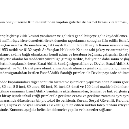
un onayı üzerine Kurum tarafından yapılan giderler ile hizmet binası kiralanması, 
ariç hiçbir şekilde kesinti yapılamaz ve gelirleri genel bütçeye gelir kaydedilemez
lî müşavirlere denetlettirilerek denetim raporlarının sonuçlan ilân edilir. Esnaf Ahi
e harçtan muaftır. Bu muafiyetin, 193 sayılı Kanun ile 5520 sayılı Kanun uyannca ya
953 tarihli ve 6132 sayılı At Yanşları Hakkında Kanuna tabi jokey ve antrenörler, 
zmet akdine bağlı olmaksızın kendi adına ve hesabına bağımsız çalışanlar Esnaf Ah
yette olanlar bu maddenin yürürlüğe girdiği tarihte, faaliyetine daha sonra başlayanl
lerini karşılamak üzere, Esnaf Ahilik Sandığı sigortalıları ve Devlet, Esnaf Ahilik 
gortalı ve %1 Devlet payı olarak alınır. Ancak alınacak günlük prim tutarı, prime e
dar sigortalıdan kesilen Esnaf Ahilik Sandığı primleri ile Devlet payı iade edilmez
dde kapsamındaki diğer her türlü hizmet ve işlemlerin yapılmasından Kurum görevl
ci, 86 ncı, 8 8 inci, 89 uncu, 90 inci, 91 inci, 93 üncü ve 100 üncü madde hükümleri
ecikme zammının Esnaf Ahilik Sandığına aktarılmasından, teminat ve hak edişlerin 
r ay içinde tahsil ettiği primler ile gecikme cezası ve gecikme zammını ayrı ayrı 
arasında düzenlenen bir protokol ile belirlenir. Kurum, Sosyal Güvenlik Kurumunun 
. Çalışma ve Sosyal Güvenlik Bakanlığı talep edilen miktarı talep tarihini izleyen
sinde, Kurumca aşağıda belirtilen ödemeler yapılır ve hizmetler sağlanır: