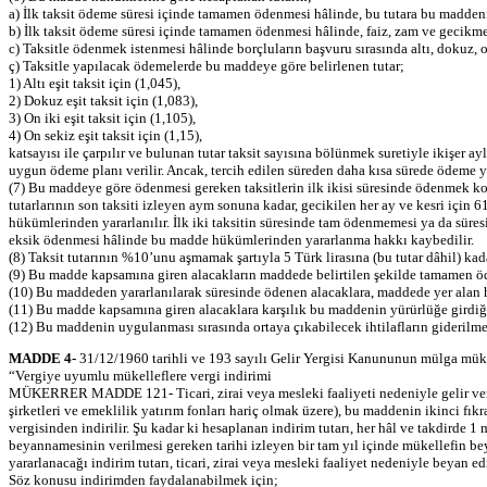
a) İlk taksit ödeme süresi içinde tamamen ödenmesi hâlinde, bu tutara bu maddeni
b) İlk taksit ödeme süresi içinde tamamen ödenmesi hâlinde, faiz, zam ve gecikme 
c) Taksitle ödenmek istenmesi hâlinde borçluların başvuru sırasında altı, dokuz, o
ç) Taksitle yapılacak ödemelerde bu maddeye göre belirlenen tutar;
1) Altı eşit taksit için (1,045),
2) Dokuz eşit taksit için (1,083),
3) On iki eşit taksit için (1,105),
4) On sekiz eşit taksit için (1,15),
katsayısı ile çarpılır ve bulunan tutar taksit sayısına bölünmek suretiyle ikişer
uygun ödeme planı verilir. Ancak, tercih edilen süreden daha kısa sürede ödeme ya
(7) Bu maddeye göre ödenmesi gereken taksitlerin ilk ikisi süresinde ödenmek ko
tutarlarının son taksiti izleyen aym sonuna kadar, gecikilen her ay ve kesri iç
hükümlerinden yararlanılır. İlk iki taksitin süresinde tam ödenmemesi ya da süre
eksik ödenmesi hâlinde bu madde hükümlerinden yararlanma hakkı kaybedilir.
(8) Taksit tutarının %10’unu aşmamak şartıyla 5 Türk lirasına (bu tutar dâhil) k
(9) Bu madde kapsamına giren alacakların maddede belirtilen şekilde tamamen öd
(10) Bu maddeden yararlanılarak süresinde ödenen alacaklara, maddede yer alan h
(11) Bu madde kapsamına giren alacaklara karşılık bu maddenin yürürlüğe girdiği t
(12) Bu maddenin uygulanması sırasında ortaya çıkabilecek ihtilafların giderilmes
MADDE 4-
31/12/1960 tarihli ve 193 sayılı Gelir Yergisi Kanununun mülga müker
“Vergiye uyumlu mükelleflere vergi indirimi
MÜKERRER MADDE 121- Ticari, zirai veya mesleki faaliyeti nedeniyle gelir vergisi 
şirketleri ve emeklilik yatırım fonları hariç olmak üzere), bu maddenin ikinci fık
vergisinden indirilir. Şu kadar ki hesaplanan indirim tutarı, her hâl ve takdirde 
beyannamesinin verilmesi gereken tarihi izleyen bir tam yıl içinde mükellefin be
yararlanacağı indirim tutarı, ticari, zirai veya mesleki faaliyet nedeniyle beyan ed
Söz konusu indirimden faydalanabilmek için;