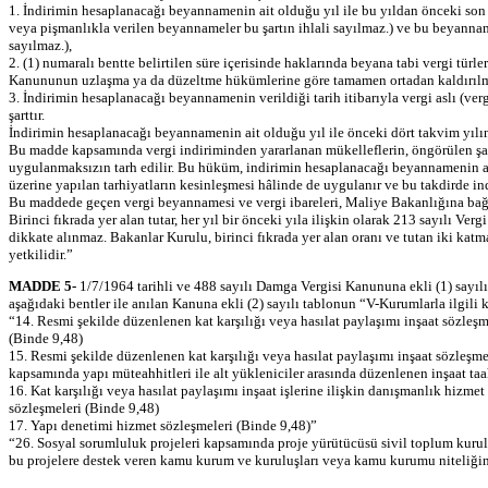
1. İndirimin hesaplanacağı beyannamenin ait olduğu yıl ile bu yıldan önceki son
veya pişmanlıkla verilen beyannameler bu şartın ihlali sayılmaz.) ve bu beyannam
sayılmaz.),
2. (1) numaralı bentte belirtilen süre içerisinde haklarında beyana tabi vergi türl
Kanununun uzlaşma ya da düzeltme hükümlerine göre tamamen ortadan kaldırılmış
3. İndirimin hesaplanacağı beyannamenin verildiği tarih itibarıyla vergi aslı (ve
şarttır.
İndirimin hesaplanacağı beyannamenin ait olduğu yıl ile önceki dört takvim yılı
Bu madde kapsamında vergi indiriminden yararlanan mükelleflerin, öngörülen şart
uygulanmaksızın tarh edilir. Bu hüküm, indirimin hesaplanacağı beyannamenin ait 
üzerine yapılan tarhiyatların kesinleşmesi hâlinde de uygulanır ve bu takdirde in
Bu maddede geçen vergi beyannamesi ve vergi ibareleri, Maliye Bakanlığına bağlı
Birinci fıkrada yer alan tutar, her yıl bir önceki yıla ilişkin olarak 213 sayılı
dikkate alınmaz. Bakanlar Kurulu, birinci fıkrada yer alan oranı ve tutan iki kat
yetkilidir.”
MADDE 5-
1/7/1964 tarihli ve 488 sayılı Damga Vergisi Kanununa ekli (1) sayılı 
aşağıdaki bentler ile anılan Kanuna ekli (2) sayılı tablonun “V-Kurumlarla ilgili
“14. Resmi şekilde düzenlenen kat karşılığı veya hasılat paylaşımı inşaat sözleşm
(Binde 9,48)
15. Resmi şekilde düzenlenen kat karşılığı veya hasılat paylaşımı inşaat sözleşme
kapsamında yapı müteahhitleri ile alt yükleniciler arasında düzenlenen inşaat ta
16. Kat karşılığı veya hasılat paylaşımı inşaat işlerine ilişkin danışmanlık hizmet
sözleşmeleri (Binde 9,48)
17. Yapı denetimi hizmet sözleşmeleri (Binde 9,48)”
“26. Sosyal sorumluluk projeleri kapsamında proje yürütücüsü sivil toplum kurulu
bu projelere destek veren kamu kurum ve kuruluşları veya kamu kurumu niteliğin