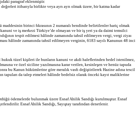
ğıdaki paragraf eklenmiştir.
değerleri itibarıyla birlikte veya ayrı ayrı olmak üzere, bir katma kadar
ü maddesinin birinci fıkrasının 2 numaralı bendinde belirtilenler hariç olmak
 kanuni ve iş merkezi Türkiye’de olmayan ve bir iş yeri ya da daimi temsilci
ndığının tespit edilmesi hâlinde zamanında tahsil edilmeyen vergi, vergi ziyaı
rılması hâlinde zamanında tahsil edilmeyen verginin, 6183 sayılı Kanunun 48 inci
l hukuk tüzel kişileri ile bunların kanuni ve akdi haleflerinden bedel istenilmez,
lmasına ve özel siciline yazılmasına karar verilen, kesinleşen ve henüz tapuda
sonra bu Kanun hükümlerine göre meralık vasfı değiştirilerek Hazine adına tescil
 tapuları da talep etmeleri hâlinde bedelsiz olarak önceki kayıt maliklerine
ördüğü ödemelerde bulunmak üzere Esnaf Ahilik Sandığı kurulmuştur. Esnaf
rlendirilir. Esnaf Ahilik Sandığı, Sayıştay tarafından denetlenir.