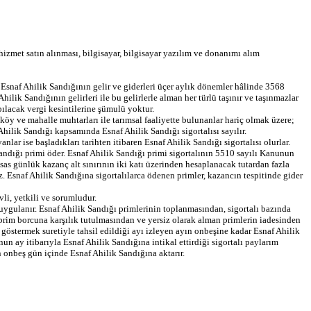
hizmet satın alınması, bilgisayar, bilgisayar yazılım ve donanımı alım
. Esnaf Ahilik Sandığının gelir ve giderleri üçer aylık dönemler hâlinde 3568
lik Sandığının gelirleri ile bu gelirlerle alman her türlü taşınır ve taşınmazlar
pılacak vergi kesintilerine şümulü yoktur.
köy ve mahalle muhtarları ile tarımsal faaliyette bulunanlar hariç olmak üzere;
ilik Sandığı kapsamında Esnaf Ahilik Sandığı sigortalısı sayılır.
ar ise başladıkları tarihten itibaren Esnaf Ahilik Sandığı sigortalısı olurlar.
Sandığı primi öder. Esnaf Ahilik Sandığı primi sigortalının 5510 sayılı Kanunun
sas günlük kazanç alt sınırının iki katı üzerinden hesaplanacak tutardan fazla
. Esnaf Ahilik Sandığına sigortalılarca ödenen primler, kazancın tespitinde gider
i, yetkili ve sorumludur.
 uygulanır. Esnaf Ahilik Sandığı primlerinin toplanmasından, sigortalı bazında
prim borcuna karşılık tutulmasından ve yersiz olarak alman primlerin iadesinden
göstermek suretiyle tahsil edildiği ayı izleyen ayın onbeşine kadar Esnaf Ahilik
ay itibarıyla Esnaf Ahilik Sandığına intikal ettirdiği sigortalı paylarım
 onbeş gün içinde Esnaf Ahilik Sandığına aktarır.