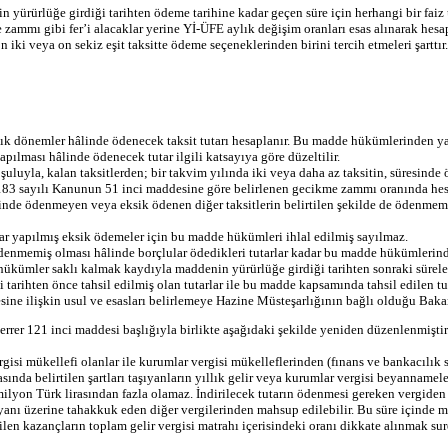
n yürürlüğe girdiği tarihten ödeme tarihine kadar geçen süre için herhangi bir fai
zammı gibi fer’i alacaklar yerine Yİ-ÜFE aylık değişim oranları esas alınarak hesa
n iki veya on sekiz eşit taksitte ödeme seçeneklerinden birini tercih etmeleri şartt
 aylık dönemler hâlinde ödenecek taksit tutarı hesaplanır. Bu madde hükümlerinden ya
pılması hâlinde ödenecek tutar ilgili katsayıya göre düzeltilir.
şuluyla, kalan taksitlerden; bir takvim yılında iki veya daha az taksitin, süresi
in 6183 sayılı Kanunun 51 inci maddesine göre belirlenen gecikme zammı oranında h
sinde ödenmeyen veya eksik ödenen diğer taksitlerin belirtilen şekilde de ödenmem
adar yapılmış eksik ödemeler için bu madde hükümleri ihlal edilmiş sayılmaz.
enmemiş olması hâlinde borçlular ödedikleri tutarlar kadar bu madde hükümlerinde
ükümler saklı kalmak kaydıyla maddenin yürürlüğe girdiği tarihten sonraki sürele
arihten önce tahsil edilmiş olan tutarlar ile bu madde kapsamında tahsil edilen tut
ine ilişkin usul ve esasları belirlemeye Hazine Müsteşarlığının bağlı olduğu Bakan
rer 121 inci maddesi başlığıyla birlikte aşağıdaki şekilde yeniden düzenlenmiştir
mükellefi olanlar ile kurumlar vergisi mükelleflerinden (fınans ve bankacılık sektö
rasında belirtilen şartları taşıyanların yıllık gelir veya kurumlar vergisi beyanna
1 milyon Türk lirasından fazla olamaz. İndirilecek tutarın ödenmesi gereken vergiden
yanı üzerine tahakkuk eden diğer vergilerinden mahsup edilebilir. Bu süre içinde ma
ilen kazançların toplam gelir vergisi matrahı içerisindeki oranı dikkate alınmak suret