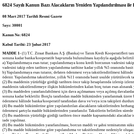
6824 Sayılı Kanun Bazı Alacakların Yeniden Yapılandırılması 
08 Mart 2017 Tarihli Resmi Gazete
Sayı: 30001
Kanun No: 6824
Kabul Tarihi: 23 Şubat 2017
MADDE 1-
(1) T.C. Ziraat Bankası A.Ş. (Banka) ve Tarım Kredi Kooperatifleri tar
sonuna kadar banka/kooperatife başvuruda bulunulması kaydıyla aşağıda belirtilen
a) Yapılandırmaya esas tutar; yapılandırmaya konu kredi borcunun vadesini takip
vadesini takip eden tarihten yapılandırma tarihine kadar yıllık %5 oranında basit
b) Yapılandırmaya esas tutarın; defaten ödenmesi veya taksitlendirilmesi hâlinde i
ödenir. Yapılandırma taksitlerine, yıllık %11 oranında basit usulde yürütülecek 
(2) Bu maddenin yürürlüğe girdiği tarihten önce takip hesaplarında izlenip izlen
maddenin taksitlendirmeye ilişkin hükümlerinden kalan borç tutan esas alınarak ya
(3) Bu maddeden yararlanılabilmesi için dava açılmaması veya açılmış davalardan 
sonuna kadar bekletilir. Borçlu tarafından madde hükmünden yararlanmak üzere baş
ödenmesi hâlinde banka/kooperatif tarafından dava ve/veya icra takipleri durdurul
(4) Bu madde hükümlerine göre yapılandırılan alacakların taksitlerinden herhangi
ödenmesi şartıyla madde hükümlerinden yararlanılır. Taksitlerin belirtilen süre
(5) Bu maddenin yürürlüğe girdiği tarihten önce madde kapsamındaki alacaklar içi
iade yapılmaz.
(6) Bu madde hükmünden yararlanılması, borcun maddi ve şahsi teminatımn sükutun
(7) Bu madde hükümlerine göre yapılandırma ve taksitlendirme nedeniyle oluşacak