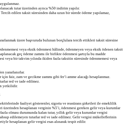
z uygulanmaz.
planacak tutar üzerinden ayrıca %50 indirim yapılır.
ır. Tercih edilen taksit süresinden daha uzun bir sürede ödeme yapılamaz,
rarlanmak üzere başvuruda bulunan borçlulara tercih ettikleri taksit süresine
nde ödenmemesi veya eksik ödenmesi hâlinde, ödenmeyen veya eksik ödenen taksit
esaplanacak geç ödeme zammı ile birlikte ödenmesi şartıyla bu madde
esi veya bir takvim yılında ikiden fazla taksitin süresinde ödenmemesi veya
n yararlanırlar.
r için faiz, zam ve gecikme zammı gibi fer’i amme alacağı hesaplanmaz.
arlar red ve iade edilmez.
 yetkilidir.
.
rlerinde faaliyet gösterenler, sigorta ve reasürans şirketleri ile emeklilik
meleri üzerinden hesaplanan verginin %5’i, ödenmesi gereken gelir veya kurumlar
 fazla olması durumunda kalan tutar, yıllık gelir veya kurumlar vergisi
hsup edilemeyen tutarlar red ve iade edilmez. Gelir vergisi mükelleflerinin
iyle hesaplanan gelir vergisi esas alınarak tespit edilir.