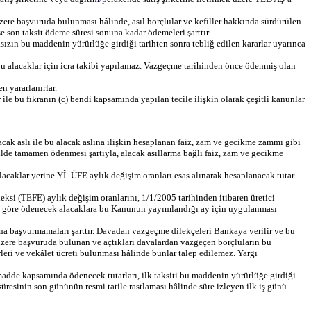
zere başvuruda bulunması hâlinde, asıl borçlular ve kefiller hakkında sürdürülen
 ise son taksit ödeme süresi sonuna kadar ödemeleri şarttır.
ızın bu maddenin yürürlüğe girdiği tarihten sonra tebliğ edilen kararlar uyarınca
bu alacaklar için icra takibi yapılamaz. Vazgeçme tarihinden önce ödenmiş olan
 yararlanırlar.
le bu fıkranın (c) bendi kapsamında yapılan tecile ilişkin olarak çeşitli kanunlar
cak aslı ile bu alacak aslına ilişkin hesaplanan faiz, zam ve gecikme zammı gibi
kilde tamamen ödenmesi şartıyla, alacak asıllarma bağlı faiz, zam ve gecikme
caklar yerine YÎ- ÜFE aylık değişim oranları esas alınarak hesaplanacak tutar
eksi (TEFE) aylık değişim oranlarını, 1/1/2005 tarihinden itibaren üretici
rine göre ödenecek alacaklara bu Kanunun yayımlandığı ay için uygulanması
na başvurmamaları şarttır. Davadan vazgeçme dilekçeleri Bankaya verilir ve bu
k üzere başvuruda bulunan ve açtıkları davalardan vazgeçen borçluların bu
rleri ve vekâlet ücreti bulunması hâlinde bunlar talep edilemez. Yargı
dde kapsamında ödenecek tutarları, ilk taksiti bu maddenin yürürlüğe girdiği
üresinin son gününün resmi tatile rastlaması hâlinde süre izleyen ilk iş günü