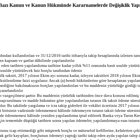
ile Bazı Kanun ve Kanun Hükmünde Kararnamelerde Değişiklik Yap
afından kullandırılan ve 31/12/2016 tarihi itibarıyla takip hesaplarında izlenen tar
 kapsam ve şartlar dâhilinde yapılandırılır.
 eden tarihten yapılandırma tarihine kadar yıllık %11 oranında basit usulde yürü
 usulde yürütülecek faiz borçlu tarafından ödenir.
lk taksiti, 2017 yılının Ekim ayı sonuna kadar, izleyen taksitleri 2018 yılının Eki
taksitlendirme faizi uygulanır. Ancak (a) bendi hükümlerine göre hesaplanan yapıla
mediğine bakılmaksızın borçları yapılandırılan ve bu maddenin yürürlüğe girdiği ta
rarlandırılır.
vazgeçilmesi şarttır. Bu maddenin yürürlük tarihinden önce dava konusu edilmiş ve/
vurulması ve madde hükmüne göre yapılandırılan tutarın ilk taksit ödeme süresi içi
ur. Bu takdirde yargılama ve icra takip giderleri ile vekâlet ücretinin 2017 yılını
 birisinin vadesinde ödenmemesi hâlinde ödenmeyen tutarın taksit ödeme süresinin s
de de ödenmemesi hâlinde yeniden yapılandırma iptal edilerek Banka veya Tarım Kr
n temerrüde düştüğü tarihten sonra yapılan ödemeler, yapılandırmaya esas tutarın 
u icap ettirmediği gibi müşterek borçlu ve müteselsil kefillerine, kefaletten çe
 gelir kayıpları, borçlunun ödemeyi yaptığı tarihi takip eden ayda yapılan talep ü