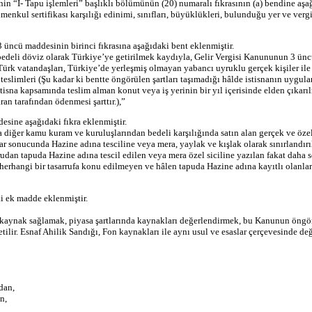
enin “I- Tapu işlemleri” başlıklı bölümünün (20) numaralı fıkrasının (a) bendine aşa
enkul sertifikası karşılığı edinimi, sınıfları, büyüklükleri, bulunduğu yer ve vergi 
üncü maddesinin birinci fıkrasına aşağıdaki bent eklenmiştir.
 bedeli döviz olarak Türkiye’ye getirilmek kaydıyla, Gelir Vergisi Kanununun 3 ünc
Türk vatandaşları, Türkiye’de yerleşmiş olmayan yabancı uyruklu gerçek kişiler ile
eslimleri (Şu kadar ki bentte öngörülen şartları taşımadığı hâlde istisnanın uygula
İstisna kapsamında teslim alman konut veya iş yerinin bir yıl içerisinde elden çıka
an tarafından ödenmesi şarttır.),”
sine aşağıdaki fıkra eklenmiştir.
veya diğer kamu kuram ve kuruluşlarından bedeli karşılığında satın alan gerçek ve öze
r sonucunda Hazine adına tesciline veya mera, yaylak ve kışlak olarak sınırlandırı
udan tapuda Hazine adına tescil edilen veya mera özel siciline yazılan fakat daha 
erhangi bir tasarrufa konu edilmeyen ve hâlen tapuda Hazine adına kayıtlı olanların
i ek madde eklenmiştir.
 kaynak sağlamak, piyasa şartlarında kaynakları değerlendirmek, bu Kanunun öng
lir. Esnaf Ahilik Sandığı, Fon kaynakları ile aynı usul ve esaslar çerçevesinde değe
dan,
n,