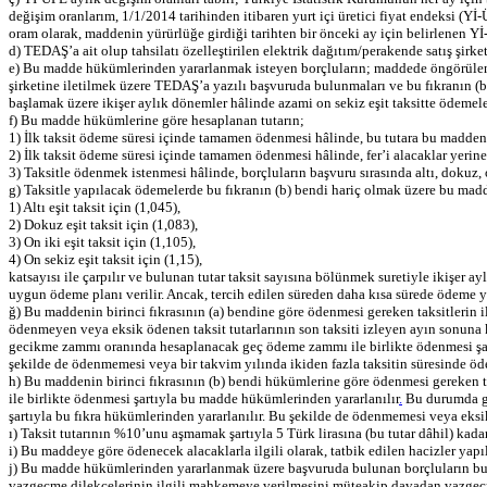
değişim oranlarım, 1/1/2014 tarihinden itibaren yurt içi üretici fiyat endeksi 
oram olarak, maddenin yürürlüğe girdiği tarihten bir önceki ay için belirlenen Yİ-Ü
d) TEDAŞ’a ait olup tahsilatı özelleştirilen elektrik dağıtım/perakende satış şi
e) Bu madde hükümlerinden yararlanmak isteyen borçluların; maddede öngörülen şa
şirketine iletilmek üzere TEDAŞ’a yazılı başvuruda bulunmaları ve bu fıkranın (b
başlamak üzere ikişer aylık dönemler hâlinde azami on sekiz eşit taksitte ödemeler
f) Bu madde hükümlerine göre hesaplanan tutarın;
1) İlk taksit ödeme süresi içinde tamamen ödenmesi hâlinde, bu tutara bu maddeni
2) İlk taksit ödeme süresi içinde tamamen ödenmesi hâlinde, fer’i alacaklar yerin
3) Taksitle ödenmek istenmesi hâlinde, borçluların başvuru sırasında altı, dokuz, 
g) Taksitle yapılacak ödemelerde bu fıkranın (b) bendi hariç olmak üzere bu madd
1) Altı eşit taksit için (1,045),
2) Dokuz eşit taksit için (1,083),
3) On iki eşit taksit için (1,105),
4) On sekiz eşit taksit için (1,15),
katsayısı ile çarpılır ve bulunan tutar taksit sayısına bölünmek suretiyle ikişer
uygun ödeme planı verilir. Ancak, tercih edilen süreden daha kısa sürede ödeme ya
ğ) Bu maddenin birinci fıkrasının (a) bendine göre ödenmesi gereken taksitlerin 
ödenmeyen veya eksik ödenen taksit tutarlarının son taksiti izleyen ayın sonuna
gecikme zammı oranında hesaplanacak geç ödeme zammı ile birlikte ödenmesi şartı
şekilde de ödenmemesi veya bir takvim yılında ikiden fazla taksitin süresinde
h) Bu maddenin birinci fıkrasının (b) bendi hükümlerine göre ödenmesi gereken t
ile birlikte ödenmesi şartıyla bu madde hükümlerinden yararlanılır
.
Bu durumda ge
şartıyla bu fıkra hükümlerinden yararlanılır. Bu şekilde de ödenmemesi veya ek
ı) Taksit tutarının %10’unu aşmamak şartıyla 5 Türk lirasına (bu tutar dâhil) kad
i) Bu maddeye göre ödenecek alacaklarla ilgili olarak, tatbik edilen hacizler yapıl
j) Bu madde hükümlerinden yararlanmak üzere başvuruda bulunan borçluların bu bor
vazgeçme dilekçelerinin ilgili mahkemeye verilmesini müteakip davadan vazgeçme