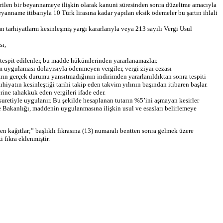
erilen bir beyannameye ilişkin olarak kanuni süresinden sonra düzeltme amacıyla
anname itibarıyla 10 Türk lirasına kadar yapılan eksik ödemeler bu şartın ihlali
lan tarhiyatlarm kesinleşmiş yargı kararlarıyla veya 213 sayılı Vergi Usul
sı,
 tespit edilenler, bu madde hükümlerinden yararlanamazlar.
m uygulaması dolayısıyla ödenmeyen vergiler, vergi ziyaı cezası
arın gerçek durumu yansıtmadığının indirimden yararlanıldıktan sonra tespiti
iyatın kesinleştiği tarihi takip eden takvim yılının başından itibaren başlar.
ine tahakkuk eden vergileri ifade eder.
 suretiyle uygulanır. Bu şekilde hesaplanan tutarın %5’ini aşmayan kesirler
ye Bakanlığı, maddenin uygulanmasına ilişkin usul ve esasları belirlemeye
en kağıtlar;” başlıklı fıkrasına (13) numaralı bentten sonra gelmek üzere
 fıkra eklenmiştir.