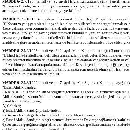
MADDE 6-
2/7/1964 tarihli ve 492 sayılı Harçlar Kanununa bağlı (4) sayılı tarif
“Bakanlar Kurulu, bu bende ilişkin kanuni nispeti, gayrimenkullerin türleri, gayrim
artırmaya, onda birine kadar indirmeye yetkilidir.”
MADDE 7-
25/10/1984 tarihli ve 3065 sayılı Katma Değer Vergisi Kanununun 13 
“i) Konut veya iş yeri olarak inşa edilen binaların ilk tesliminde uygulanmak ve
üzere çalışma veya oturma izni alarak altı aydan daha fazla yurt dışında yaşayan 
vasıtasıyla Türkiye’de kazanç elde etmeyen kuramlara yapılan konut veya iş yeri t
cezası ve gecikme faizinden mükellef ile birlikte alıcı müteselsilen sorumludur. 
maddesine göre hesaplanan tecil faiziyle birlikte tapu işleminden önce elden çıkar
MADDE 8-
25/2/1998 tarihli ve 4342 sayılı Mera Kanununun geçici 3 üncü madde
“Birinci fıkrada nitelikleri belirtilen taşınmazlan belediyeler, il özel idareleri 
bu taşınmazlar hakkında dava açılmaz, açılan davalardan vazgeçilir. Açılan davala
infaz edilmeyen kararlar tapuda infaz edilmez. Kesinleşen kararlar gereğince doğr
edilen taşınmazlardan herhangi bir kamu hizmeti için gerekli olmayan, Hâzinece h
veya kanuni mirasçılarına devredilir.”
MADDE 9-
25/8/1999 tarihli ve 4447 sayılı İşsizlik Sigortası Kanununa aşağıdak
“Esnaf Ahilik Sandığı
EK MADDE 6- Esnaf Ahilik Sandığının gerektirdiği görev ve hizmetler için malî
Ahilik Sandığı, Kurum Yönetim Kurulunun kararları çerçevesinde işletilir ve yöneti
Esnaf Ahilik Sandığının;
A) Gelirleri;
a) Esnaf Ahilik Sandığı primlerinden,
b) Bu primlerin değerlendirilmesinden elde edilen kazanç ve iratlardan,
c) Esnaf Ahilik Sandığının açık vermesi durumunda Devletçe sağlanacak katkılar
d) Bu madde gereğince sigortalılardan alınacak ceza, gecikme zammı ve faizlerde
e) Diğer gelir ve kazançlar ile bağışlardan,