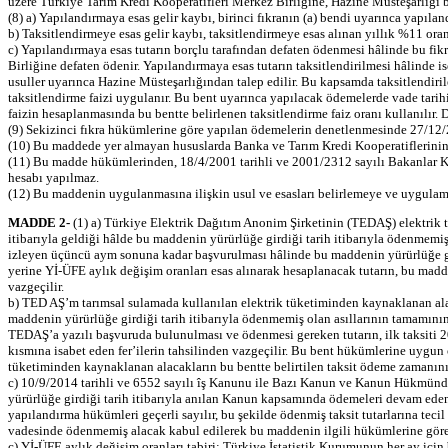
üzere Türkiye Tarım Kredi Kooperatifleri Merkez Birliğine, Hazine Müsteşarlığı bü
(8) a) Yapılandırmaya esas gelir kaybı, birinci fıkranın (a) bendi uyarınca yapıla
b) Taksitlendirmeye esas gelir kaybı, taksitlendirmeye esas alınan yıllık %11 or
c) Yapılandırmaya esas tutarın borçlu tarafından defaten ödenmesi hâlinde bu fi
Birliğine defaten ödenir. Yapılandırmaya esas tutarın taksitlendirilmesi hâlinde 
usuller uyarınca Hazine Müsteşarlığından talep edilir. Bu kapsamda taksitlendirile
taksitlendirme faizi uygulanır. Bu bent uyarınca yapılacak ödemelerde vade tar
faizin hesaplanmasında bu bentte belirlenen taksitlendirme faiz oranı kullanılır.
(9) Sekizinci fıkra hükümlerine göre yapılan ödemelerin denetlenmesinde 27/12/
(10) Bu maddede yer almayan hususlarda Banka ve Tarım Kredi Kooperatiflerinin
(11) Bu madde hükümlerinden, 18/4/2001 tarihli ve 2001/2312 sayılı Bakanlar Kur
hesabı yapılmaz.
(12) Bu maddenin uygulanmasına ilişkin usul ve esasları belirlemeye ve uygulama
MADDE 2-
(1) a) Türkiye Elektrik Dağıtım Anonim Şirketinin (TEDAŞ) elektrik t
itibarıyla geldiği hâlde bu maddenin yürürlüğe girdiği tarih itibarıyla ödenmemiş 
izleyen üçüncü aym sonuna kadar başvurulması hâlinde bu maddenin yürürlüğe gird
yerine Yİ-ÜFE aylık değişim oranları esas alınarak hesaplanacak tutarın, bu madd
vazgeçilir.
b) TED AŞ’m tarımsal sulamada kullanılan elektrik tüketiminden kaynaklanan alaca
maddenin yürürlüğe girdiği tarih itibarıyla ödenmemiş olan asıllarının tamamının
TEDAŞ’a yazılı başvuruda bulunulması ve ödenmesi gereken tutarın, ilk taksiti 20
kısmına isabet eden fer’ilerin tahsilinden vazgeçilir. Bu bent hükümlerine uygun 
tüketiminden kaynaklanan alacakların bu bentte belirtilen taksit ödeme zamanını,
c) 10/9/2014 tarihli ve 6552 sayılı îş Kanunu ile Bazı Kanun ve Kanun Hükmünd
yürürlüğe girdiği tarih itibarıyla anılan Kanun kapsamında ödemeleri devam eden
yapılandırma hükümleri geçerli sayılır, bu şekilde ödenmiş taksit tutarlarına tecil
vadesinde ödenmemiş alacak kabul edilerek bu maddenin ilgili hükümlerine göre 
ç) Yİ-ÜFE aylık değişim oranları tabiri; Türkiye İstatistik Kurumunun her ay için 