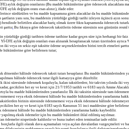
(Yİ-ÜFE) aylık değişim oranlarını (Bu madde hükümlerine göre ödenecek alacaklara 
FE aylık değişim oranı esas alınır.), ifade eder.
rketlerince sürdürülen ve bu madde kapsamına giren alacaklar da bu madde hükmünden
rtların yanı sıra, bu maddenin yürürlüğe girdiği tarihi izleyen üçüncü ayın sonuna
) bendinde belirtilen alacaklar hariç olmak üzere fıkra kapsamında ödenecek tutarl
i şarttır
.
Bu fıkraya göre ödenecek taksitlerin ödeme süresinin son gününün resmî tati
n yürürlüğe girdiği tarihten ödeme tarihine kadar geçen süre için herhangi bir fai
e Yİ-ÜFE aylık değişim oranları esas alınarak hesaplanacak tutarı üzerinden ayrıca 
on iki veya on sekiz eşit taksitte ödeme seçeneklerinden birini tercih etmeleri şartt
e hükümlerine göre belirlenen tutar;
 aylık dönemler hâlinde ödenecek taksit tutarı hesaplanır. Bu madde hükümlerinden ya
pılması hâlinde ödenecek tutar ilgili katsayıya göre düzeltilir.
ilk ikisi süresinde ödenmek koşuluyla, kalan taksitlerden; bir takvim yılında iki v
 kadar, gecikilen her ay ve kesri için 21/7/1953 tarihli ve 6183 sayılı Amme Alaca
yla bu madde hükümlerinden yararlanılır. İlk iki taksitin süresinde tam ödenmeme
 ödenmemesi veya eksik ödenmesi hâlinde bu madde hükümlerinden yararlanma hakkı
aksitlerden birinin süresinde ödenmemesi veya eksik ödenmesi hâlinde ödenmeyen v
cikilen her ay ve kesri için 6183 sayılı Kanunun 51 inci maddesine göre belirle
sik ödenmesi hâlinde bu madde hükümlerinden yararlanma hakkı kaybedilir.
ar yapılmış eksik ödemeler için bu madde hükümleri ihlal edilmiş sayılmaz.
an ödemeler nispetinde kaldırılır ve buna isabet eden teminatlar iade edilir.
çlarla ilgili olarak dava açmamaları veya açılan davalardan vazgeçmeleri ve başvur
 dilekçesinin mahkemece onaylı bir sureti borçlularca ilgili dağıtım/perakende sa