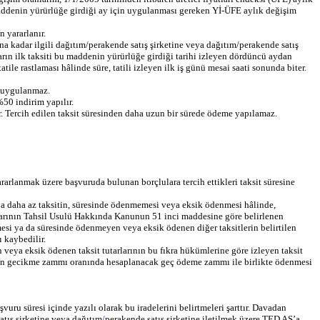
maddenin yürürlüğe girdiği ay için uygulanması gereken Yİ-ÜFE aylık değişim
 yararlanır.
 kadar ilgili dağıtım/perakende satış şirketine veya dağıtım/perakende satış
arın ilk taksiti bu maddenin yürürlüğe girdiği tarihi izleyen dördüncü aydan
le rastlaması hâlinde süre, tatili izleyen ilk iş günü mesai saati sonunda biter.
z uygulanmaz.
%50 indirim yapılır.
ır. Tercih edilen taksit süresinden daha uzun bir sürede ödeme yapılamaz.
rarlanmak üzere başvuruda bulunan borçlulara tercih ettikleri taksit süresine
eya daha az taksitin, süresinde ödenmemesi veya eksik ödenmesi hâlinde,
klarının Tahsil Usulü Hakkında Kanunun 51 inci maddesine göre belirlenen
si ya da süresinde ödenmeyen veya eksik ödenen diğer taksitlerin belirtilen
 kaybedilir.
eya eksik ödenen taksit tutarlarının bu fıkra hükümlerine göre izleyen taksit
nen gecikme zammı oranında hesaplanacak geç ödeme zammı ile birlikte ödenmesi
u süresi içinde yazılı olarak bu iradelerini belirtmeleri şarttır. Davadan
tış şirketine veya dağıtım
/
perakende satış şirketine iletilmek üzere TED AŞ’a