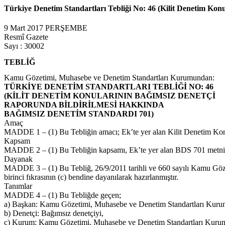
Türkiye Denetim Standartları Tebliği No: 46 (Kilit Denetim Kon
9 Mart 2017 PERŞEMBE
Resmî Gazete
Sayı : 30002
TEBLİĞ
Kamu Gözetimi, Muhasebe ve Denetim Standartları Kurumundan:
TÜRKİYE DENETİM STANDARTLARI TEBLİĞİ NO: 46
(KİLİT DENETİM KONULARININ BAĞIMSIZ DENETÇİ
RAPORUNDA BİLDİRİLMESİ HAKKINDA
BAĞIMSIZ DENETİM STANDARDI 701)
Amaç
MADDE 1 – (1) Bu Tebliğin amacı; Ek’te yer alan Kilit Denetim Kon
Kapsam
MADDE 2 – (1) Bu Tebliğin kapsamı, Ek’te yer alan BDS 701 metnind
Dayanak
MADDE 3 – (1) Bu Tebliğ, 26/9/2011 tarihli ve 660 sayılı Kamu G
birinci fıkrasının (c) bendine dayanılarak hazırlanmıştır.
Tanımlar
MADDE 4 – (1) Bu Tebliğde geçen;
a) Başkan: Kamu Gözetimi, Muhasebe ve Denetim Standartları Kuru
b) Denetçi: Bağımsız denetçiyi,
c) Kurum: Kamu Gözetimi, Muhasebe ve Denetim Standartları Kuru