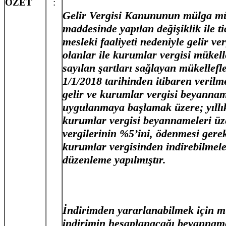
ÖZET
:
Gelir Vergisi Kanununun mülga mü
maddesinde yapılan değişiklik ile t
i
mesleki faaliyeti nedeniyle gelir ve
olanlar ile kurumlar vergisi mükel
sayılan şartları sağlayan mükellefl
1/1/2018 tarihinden itibaren verilme
gelir ve kurumlar vergisi beyanna
uygulanmaya başlamak üzere; yıllık
kurumlar vergisi beyannameleri ü
vergilerinin %5’ini, ödenmesi gere
kurumlar vergisinden indirebilmele
düzenleme yapılmıştır.
İndirimden yararlanabilmek için mü
indirimin hesaplanacağı beyannamen