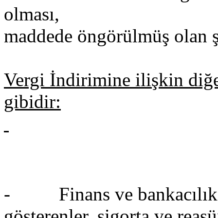
olması,
maddede öngörülmüş olan şar
Vergi İndirimine ilişkin diğ
gibidir:
- Finans ve bankacılık se
gösterenler, sigorta ve reasü