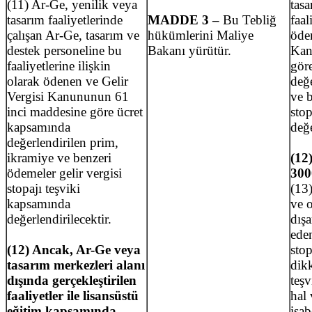
(11) Ar-Ge, yenilik veya
tasa
tasarım faaliyetlerinde
MADDE 3 –
Bu Tebliğ
faal
çalışan Ar-Ge, tasarım ve
hükümlerini Maliye
öde
destek personeline bu
Bakanı yürütür.
Kan
faaliyetlerine ilişkin
gör
olarak ödenen ve Gelir
değe
Vergisi Kanununun 61
ve b
inci maddesine göre ücret
stop
kapsamında
değe
değerlendirilen prim,
ikramiye ve benzeri
(12
ödemeler gelir vergisi
300
stopajı teşviki
(13
kapsamında
ve 
değerlendirilecektir.
dışa
eden
(12) Ancak, Ar-Ge veya
stop
tasarım merkezleri alanı
dikk
dışında gerçekleştirilen
teşv
faaliyetler ile lisansüstü
hal 
eğitim kapsamında
isab