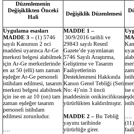
Düzenlemenin
Değişiklikten Önceki
Dü
Değişiklik Düzenlemesi
Hali
Uygulama esasları
MADDE 1 –
Uyg
MADDE 3 –
(1) 5746
30/9/2016 tarihli ve
MA
sayılı Kanunun 2 nci
29843 sayılı Resmî
Kan
maddesi uyarınca Ar-Ge
Gazete’de yayımlanan
uya
merkezi belgesi alabilmek
5746 Sayılı Araştırma,
ala
için Ar-Ge merkezlerinde
Geliştirme ve Tasarım
merk
en az 50 (elli) tam zaman
Faaliyetlerinin
zam
eşdeğer Ar-Ge personeli
Desteklenmesi Hakkında
isti
istihdam edilmesi, tasarım
Kanun Genel Tebliği (Seri
merk
merkezi belgesi alabilmek
No: 4)’nin 3 üncü
ise
için ise en az 10 (on) tam
maddesinin onikincifıkrası
eşde
zaman eşdeğer tasarım
yürürlükten kaldırılmıştır.
ist
personeli istihdam
edilmesi zorunludur.
MADDE 2 –
Bu Tebliğ
….
yayımı tarihinde
(11)
….
yürürlüğe girer.
faal