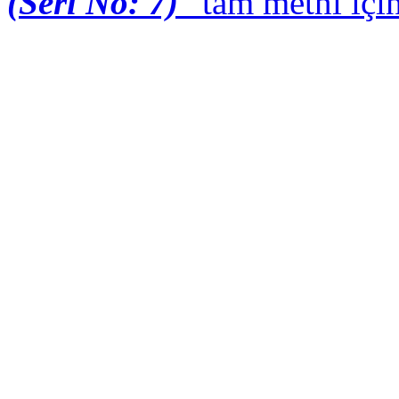
(Seri No: 7)
” tam metni içi