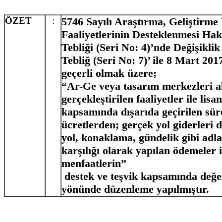
ÖZET
:
5746 Sayılı Araştırma, Geliştirme
Faaliyetlerinin Desteklenmesi H
Tebliği (Seri No: 4)’nde Değişikli
Tebliğ (Seri No: 7)’ ile 8 Mart 201
geçerli olmak üzere;
“Ar-Ge veya tasarım merkezleri al
gerçekleştirilen faaliyetler ile lisa
kapsamında dışarıda geçirilen süre
ücretlerden; gerçek yol giderleri 
yol, konaklama, gündelik gibi adla
karşılığı olarak yapılan ödemeler 
menfaatlerin”
destek ve teşvik kapsamında değer
yönünde düzenleme yapılmıştır.