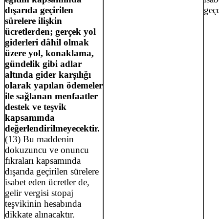
dışarıda geçirilen
geç
sürelere ilişkin
ücretlerden; gerçek yol
giderleri dâhil olmak
üzere yol, konaklama,
gündelik gibi adlar
altında gider karşılığı
olarak yapılan ödemeler
ile sağlanan menfaatler
destek ve teşvik
kapsamında
değerlendirilmeyecektir.
(13) Bu maddenin
dokuzuncu ve onuncu
fıkraları kapsamında
dışarıda geçirilen sürelere
isabet eden ücretler de,
gelir vergisi stopaj
teşvikinin hesabında
dikkate alınacaktır.