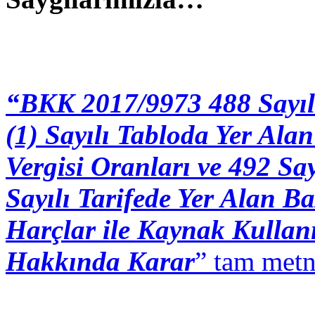
“BKK 2017/9973 488 Sayıl
(1) Sayılı Tabloda Yer Ala
Vergisi Oranları ve 492 Say
Say
ı
l
ı
Tarifede Yer Alan Ba
Har
ç
lar ile Kaynak Kullan
Hakk
ı
nda Karar
” tam metn