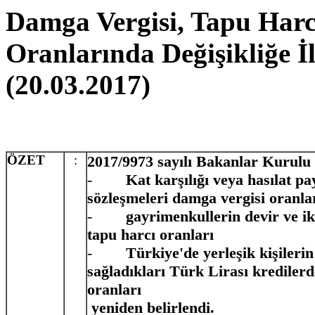
Damga Vergisi, Tapu Harc
Oranlarında Değişikliğe İ
(20.03.2017)
ÖZET
:
2017/9973 sayılı Bakanlar Kurulu 
-
Kat karşılığı veya hasılat pa
sözleşmeleri damga vergisi oranlar
-
gayrimenkullerin devir ve ik
tapu harcı oranları
-
Türkiye'de yerleşik kişileri
sağladıkları Türk Lirası krediler
oranları
yeniden belirlendi.