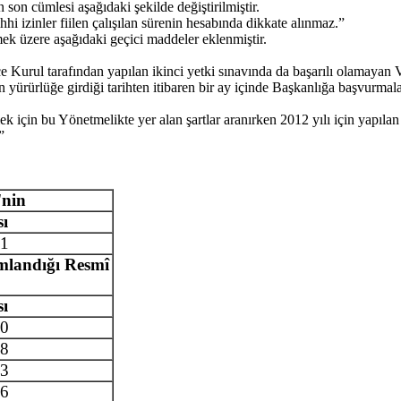
n cümlesi aşağıdaki şekilde değiştirilmiştir.
hhi izinler fiilen çalışılan sürenin hesabında dikkate alınmaz.”
 üzere aşağıdaki geçici maddeler eklenmiştir.
rul tarafından yapılan ikinci yetki sınavında da başarılı olamayan Ve
yürürlüğe girdiği tarihten itibaren bir ay içinde Başkanlığa başvurmala
çin bu Yönetmelikte yer alan şartlar aranırken 2012 yılı için yapılan 
”
'nin
sı
1
mlandığı Resmî
sı
0
8
3
6