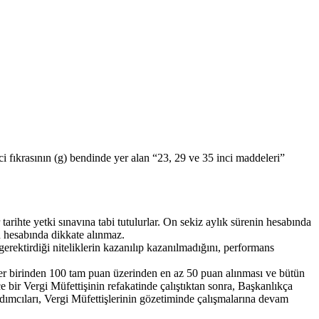
ıkrasının (g) bendinde yer alan “23, 29 ve 35 inci maddeleri”
tarihte yetki sınavına tabi tutulurlar. On sekiz aylık sürenin hesabında
nin hesabında dikkate alınmaz.
erektirdiği niteliklerin kazanılıp kazanılmadığını, performans
n her birinden 100 tam puan üzerinden en az 50 puan alınması ve bütün
e bir Vergi Müfettişinin refakatinde çalıştıktan sonra, Başkanlıkça
rdımcıları, Vergi Müfettişlerinin gözetiminde çalışmalarına devam