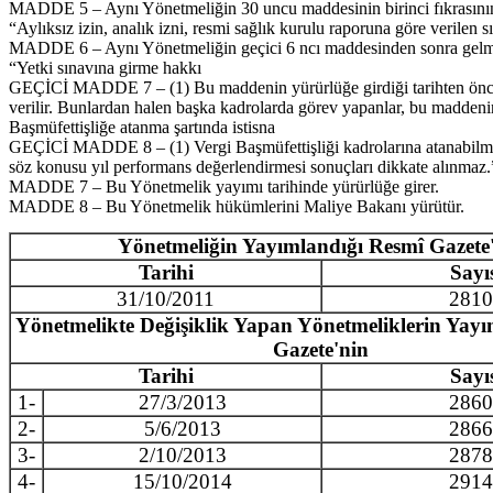
MADDE 5 – Aynı Yönetmeliğin 30 uncu maddesinin birinci fıkrasının so
“Aylıksız izin, analık izni, resmi sağlık kurulu raporuna göre verilen sı
MADDE 6 – Aynı Yönetmeliğin geçici 6 ncı maddesinden sonra gelmek
“Yetki sınavına girme hakkı
GEÇİCİ MADDE 7 – (1) Bu maddenin yürürlüğe girdiği tarihten önce Ku
verilir. Bunlardan halen başka kadrolarda görev yapanlar, bu maddenin 
Başmüfettişliğe atanma şartında istisna
GEÇİCİ MADDE 8 – (1) Vergi Başmüfettişliği kadrolarına atanabilmek i
söz konusu yıl performans değerlendirmesi sonuçları dikkate alınmaz.
MADDE 7 – Bu Yönetmelik yayımı tarihinde yürürlüğe girer.
MADDE 8 – Bu Yönetmelik hükümlerini Maliye Bakanı yürütür.
Yönetmeliğin Yayımlandığı Resmî Gazete
Tarihi
Sayı
31/10/2011
2810
Yönetmelikte Değişiklik Yapan Yönetmeliklerin Yayı
Gazete'nin
Tarihi
Sayı
1-
27/3/2013
2860
2-
5/6/2013
2866
3-
2/10/2013
2878
4-
15/10/2014
2914