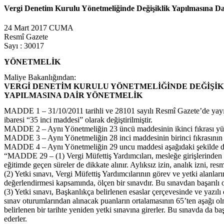
Vergi Denetim Kurulu Yönetmeliğinde Değişiklik Yapılmasına Da
24 Mart 2017 CUMA
Resmî Gazete
Sayı : 30017
YÖNETMELİK
Maliye Bakanlığından:
VERGİ DENETİM KURULU YÖNETMELİĞİNDE DEĞİŞİK
YAPILMASINA DAİR YÖNETMELİK
MADDE 1 – 31/10/2011 tarihli ve 28101 sayılı Resmî Gazete’de yayım
ibaresi “35 inci maddesi” olarak değiştirilmiştir.
MADDE 2 – Aynı Yönetmeliğin 23 üncü maddesinin ikinci fıkrası yürür
MADDE 3 – Aynı Yönetmeliğin 28 inci maddesinin birinci fıkrasının (a)
MADDE 4 – Aynı Yönetmeliğin 29 uncu maddesi aşağıdaki şekilde deği
“MADDE 29 – (1) Vergi Müfettiş Yardımcıları, mesleğe girişlerinden itib
eğitimde geçen süreler de dikkate alınır. Aylıksız izin, analık izni, res
(2) Yetki sınavı, Vergi Müfettiş Yardımcılarının görev ve yetki alanla
değerlendirmesi kapsamında, ölçen bir sınavdır. Bu sınavdan başarılı ola
(3) Yetki sınavı, Başkanlıkça belirlenen esaslar çerçevesinde ve yazıl
sınav oturumlarından alınacak puanların ortalamasının 65’ten aşağı olma
belirlenen bir tarihte yeniden yetki sınavına girerler. Bu sınavda da 
ederler.