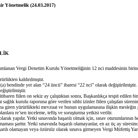
ir Yönetmelik (24.03.2017)
LİK
lanan Vergi Denetim Kurulu Yönetmeliğinin 12 nci maddesinin birinci f
lükten kaldırılmıştır.
 bendinde yer alan “24 üncü” ibaresi “22 nci” olarak değiştirilmiştir.
ştirilmiştir.
aren fiilen on sekiz ay çalıştıktan sonra, Başkanlıkça tespit edilen bir 
mi sağlık kurulu raporuna göre verilen sıhhi izinler fiilen çalışılan süre
rına giren yürürlükteki mevzuat ve bunun uygulamasına ilişkin mesleğin g
nlara re’sen inceleme, teftiş ve soruşturma yetkisi verilir.
ı olarak yapılır. Yetki sınavında başarılı olmak için, sınav oturumlarını
ması şarttır. Yetki sınavında başarılı olamayanlar, en az üç ay süresinc
başarılı olamayan veya özürsüz olarak sınava girmeyen Vergi Müfettiş Ya