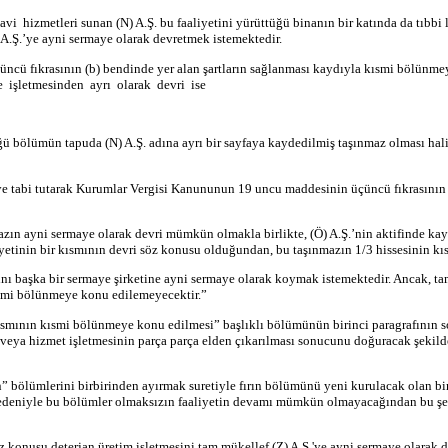
avi hizmetleri sunan (N) A.Ş. bu faaliyetini yürüttüğü binanın bir katında da tıbbi 
) A.Ş.’ye ayni sermaye olarak devretmek istemektedir.
cü fıkrasının (b) bendinde yer alan şartların sağlanması kaydıyla kısmi bölünmey
e işletmesinden ayrı olarak devri ise
ğü bölümün tapuda (N) A.Ş. adına ayrı bir sayfaya kaydedilmiş taşınmaz olması halin
eye tabi tutarak Kurumlar Vergisi Kanununun 19 uncu maddesinin üçüncü fıkrasının (
zın ayni sermaye olarak devri mümkün olmakla birlikte, (Ö) A.Ş.’nin aktifinde kayı
iyetinin bir kısmının devri söz konusu olduğundan, bu taşınmazın 1/3 hissesinin
ını başka bir sermaye şirketine ayni sermaye olarak koymak istemektedir. Ancak, 
kısmi bölünmeye konu edilemeyecektir.”
r kısmının kısmi bölünmeye konu edilmesi” başlıklı bölümünün birinci paragrafını
tim veya hizmet işletmesinin parça parça elden çıkarılması sonucunu doğuracak şe
n” bölümlerini birbirinden ayırmak suretiyle fırın bölümünü yeni kurulacak olan b
 nedeniyle bu bölümler olmaksızın faaliyetin devamı mümkün olmayacağından bu şe
i. söz konusu deterjan üretim işletmesini tam mükellef (Z) A.Ş.'ye ayni sermaye olar