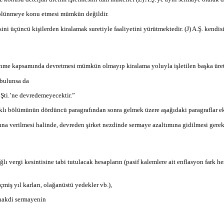
i bölünmeye konu etmesi mümkün değildir.
esini üçüncü kişilerden kiralamak suretiyle faaliyetini yürütmektedir. (J) A.Ş. kendis
lünme kapsamında devretmesi mümkün olmayıp kiralama yoluyla işletilen başka üret
 bulunsa da
 Şti.’ne devredemeyecektir.”
şlıklı bölümünün dördüncü paragrafından sonra gelmek üzere aşağıdaki paragraflar ek
rına verilmesi halinde, devreden şirket nezdinde sermaye azaltımına gidilmesi gere
ı vergi kesintisine tabi tutulacak hesapların (pasif kalemlere ait enflasyon fark h
çmiş yıl karları, olağanüstü yedekler vb.),
 nakdi sermayenin