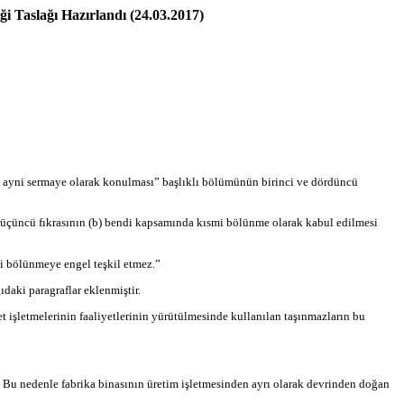
i Taslağı Hazırlandı (24.03.2017)
in ayni sermaye olarak konulması” başlıklı bölümünün birinci ve dördüncü
n üçüncü fıkrasının (b) bendi kapsamında kısmi bölünme olarak kabul edilmesi
i bölünmeye engel teşkil etmez.”
daki paragraflar eklenmiştir.
t işletmelerinin faaliyetlerinin yürütülmesinde kullanılan taşınmazların bu
. Bu nedenle fabrika binasının üretim işletmesinden ayrı olarak devrinden doğan