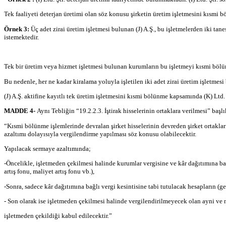
Tek faaliyeti deterjan üretimi olan söz konusu şirketin üretim işletmesini kısm
Örnek 3:
Üç adet zirai üretim işletmesi bulunan (J) A.Ş., bu işletmelerden iki tan
istemektedir.
Tek bir üretim veya hizmet işletmesi bulunan kurumların bu işletmeyi kısmi bö
Bu nedenle, her ne kadar kiralama yoluyla işletilen iki adet zirai üretim işletmesi
(J) A.Ş. aktifine kayıtlı tek üretim işletmesini kısmi bölünme kapsamında (K) Ltd.
MADDE 4-
Aynı Tebliğin “19.2.2.3. İştirak hisselerinin ortaklara verilmesi” ba
“Kısmi bölünme işlemlerinde devralan şirket hisselerinin devreden şirket ortakla
azaltımı dolayısıyla vergilendirme yapılması söz konusu olabilecektir.
Yapılacak sermaye azaltımında;
-Öncelikle, işletmeden çekilmesi halinde kurumlar vergisine ve kâr dağıtımına bağl
artış fonu, maliyet artış fonu vb.),
-Sonra, sadece kâr dağıtımına bağlı vergi kesintisine tabi tutulacak hesapların (ge
- Son olarak ise işletmeden çekilmesi halinde vergilendirilmeyecek olan ayni ve
işletmeden çekildiği kabul edilecektir.”