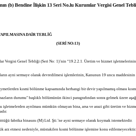
(b) Bendine İlişkin 13 Seri No.lu Kurumlar Vergisi Genel Tebliğ
YAPILMASINA DAİR TEBLİĞ
(SERİ NO:13)
r Vergisi Genel Tebliği (Seri No: 1)’nin “19.2.2.1. Üretim ve hizmet işletmelerin
lıkların ayni sermaye olarak devredilmesi işlemlerinin, Kanunun 19 uncu maddesini
kıymetlerden kısmi bölünme kapsamında herhangi bir devir yapılmamış olması kısm
nmazların durumu" başlıklı bölümünün ikinci paragrafından sonra gelmek üzere aşağı
 bu işletmelerden ayrılması mümkün olmayan bina, arsa ve arazi gibi üretim ve hizme
dır.
rüttüğü fabrika binasını (M) Ltd. Şti.’ne ayni sermaye olarak koymak istemektedir.
ünlük arz etmesi nedeniyle, müstakilen kısmi bölünme işlemine konu edilemeyecektir