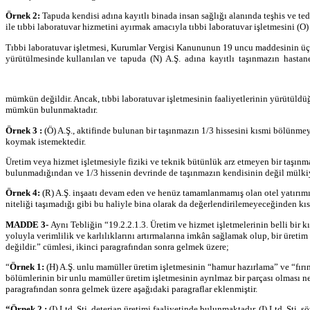
Örnek 2:
Tapuda kendisi adına kayıtlı binada insan sağlığı alanında teşhis ve ted
ile tıbbi laboratuvar hizmetini ayırmak amacıyla tıbbi laboratuvar işletmesini (O
Tıbbi laboratuvar işletmesi, Kurumlar Vergisi Kanununun 19 uncu maddesinin üçün
yürütülmesinde kullanılan ve tapuda (N) A.Ş. adına kayıtlı taşınmazın hastan
mümkün değildir. Ancak, tıbbi laboratuvar işletmesinin faaliyetlerinin yürütüldü
mümkün bulunmaktadır.
Örnek 3 :
(Ö) A.Ş., aktifinde bulunan bir taşınmazın 1/3 hissesini kısmi bölünm
koymak istemektedir.
Üretim veya hizmet işletmesiyle fiziki ve teknik bütünlük arz etmeyen bir taşınma
bulunmadığından ve 1/3 hissenin devrinde de taşınmazın kendisinin değil mülk
Örnek 4:
(R) A.Ş. inşaatı devam eden ve henüz tamamlanmamış olan otel yatırım
niteliği taşımadığı gibi bu haliyle bina olarak da değerlendirilemeyeceğinden 
MADDE 3-
Aynı Tebliğin “19.2.2.1.3. Üretim ve hizmet işletmelerinin belli bi
yoluyla verimlilik ve karlılıklarını artırmalarına imkân sağlamak olup, bir üre
değildir.” cümlesi, ikinci paragrafından sonra gelmek üzere;
“
Örnek 1:
(H) A.Ş. unlu mamüller üretim işletmesinin “hamur hazırlama” ve “fırı
bölümlerinin bir unlu mamüller üretim işletmesinin ayrılmaz bir parçası olması
paragrafından sonra gelmek üzere aşağıdaki paragraflar eklenmiştir.
“Örnek 2 :
(I) Ltd. Şti. deterjan üretimi faaliyetinde bulunmaktadır. (I) Ltd. Şt