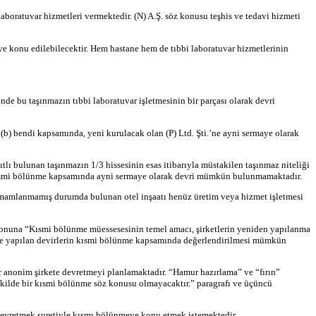
laboratuvar hizmetleri vermektedir. (N) A.Ş. söz konusu teşhis ve tedavi hizmeti
e konu edilebilecektir. Hem hastane hem de tıbbi laboratuvar hizmetlerinin
de bu taşınmazın tıbbi laboratuvar işletmesinin bir parçası olarak devri
b) bendi kapsamında, yeni kurulacak olan (P) Ltd. Şti.’ne ayni sermaye olarak
tlı bulunan taşınmazın 1/3 hissesinin esas itibarıyla müstakilen taşınmaz niteliği
 kısmi bölünme kapsamında ayni sermaye olarak devri mümkün bulunmamaktadır.
tamamlanmamış durumda bulunan otel inşaatı henüz üretim veya hizmet işletmesi
n sonuna “Kısmi bölünme müessesesinin temel amacı, şirketlerin yeniden yapılanma
kilde yapılan devirlerin kısmi bölünme kapsamında değerlendirilmesi mümkün
ir anonim şirkete devretmeyi planlamaktadır. “Hamur hazırlama” ve “fırın”
kilde bir kısmi bölünme söz konusu olmayacaktır.” paragrafı ve üçüncü
ak devretmek suretiyle kısmı bölünmeye konu etmek istemektedir.