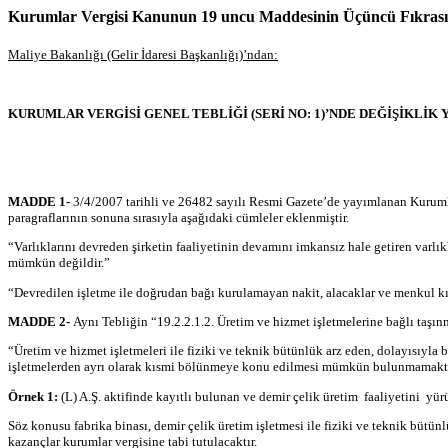
Kurumlar Vergisi Kanunun 19 uncu Maddesinin Üçüncü Fıkrasının 
Maliye Bakanlığı (Gelir İdaresi Başkanlığı)’ndan:
KURUMLAR VERGİSİ GENEL TEBLİĞİ (SERİ NO: 1)’NDE DEĞİŞİKLİK 
MADDE 1-
3/4/2007 tarihli ve 26482 sayılı Resmi Gazete’de yayımlanan Kurumla
paragraflarının sonuna sırasıyla aşağıdaki cümleler eklenmiştir.
“Varlıklarını devreden şirketin faaliyetinin devamını imkansız hale getiren var
mümkün değildir.”
“Devredilen işletme ile doğrudan bağı kurulamayan nakit, alacaklar ve menkul 
MADDE 2-
Aynı Tebliğin “19.2.2.1.2. Üretim ve hizmet işletmelerine bağlı taşı
“Üretim ve hizmet işletmeleri ile fiziki ve teknik bütünlük arz eden, dolayısıyla
işletmelerden ayrı olarak kısmi bölünmeye konu edilmesi mümkün bulunmamakta
Örnek 1:
(L) A.Ş. aktifinde kayıtlı bulunan ve demir çelik üretim faaliyetini yü
Söz konusu fabrika binası, demir çelik üretim işletmesi ile fiziki ve teknik büt
kazançlar kurumlar vergisine tabi tutulacaktır.