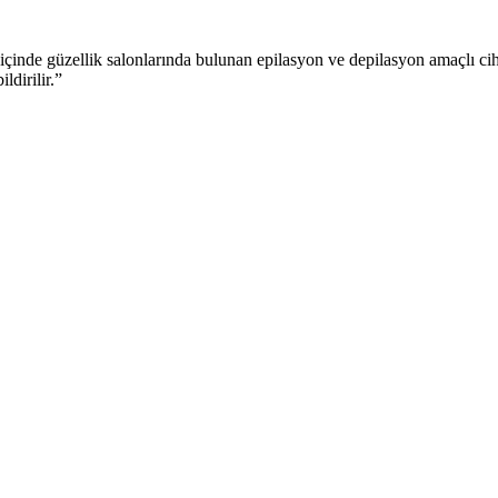
e güzellik salonlarında bulunan epilasyon ve depilasyon amaçlı cihazl
ldirilir.”