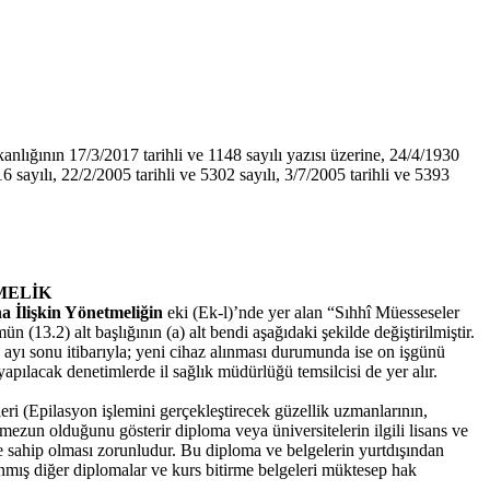
nlığının 17/3/2017 tarihli ve 1148 sayılı yazısı üzerine, 24/4/1930
16 sayılı, 22/2/2005 tarihli ve 5302 sayılı, 3/7/2005 tarihli ve 5393
MELİK
a İlişkin Yönetmeliğin
eki (Ek-l)’nde yer alan “Sıhhî Müesseseler
(13.2) alt başlığının (a) alt bendi aşağıdaki şekilde değiştirilmiştir.
ık ayı sonu itibarıyla; yeni cihaz alınması durumunda ise on işgünü
 yapılacak denetimlerde il sağlık müdürlüğü temsilcisi de yer alır.
eri (Epilasyon işlemini gerçekleştirecek güzellik uzmanlarının,
 mezun olduğunu gösterir diploma veya üniversitelerin ilgili lisans ve
e sahip olması zorunludur. Bu diploma ve belgelerin yurtdışından
lınmış diğer diplomalar ve kurs bitirme belgeleri müktesep hak