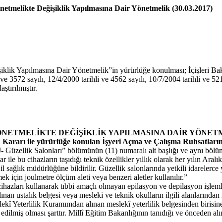
etmelikte Değişiklik Yapılmasına Dair Yönetmelik (30.03.2017)
klik Yapılmasına Dair Yönetmelik”in yürürlüğe konulması; İçişleri Baka
i ve 3572 sayılı, 12/4/2000 tarihli ve 4562 sayılı, 10/7/2004 tarihli ve 52
ştırılmıştır.
YÖNETMELİKTE DEĞİŞİKLİK YAPILMASINA DAİR YÖNET
 Kararı ile yürürlüğe konulan İşyeri Açma ve Çalışma Ruhsatların
- Güzellik Salonları” bölümünün (11) numaralı alt başlığı ve aynı bölümün 
 ile bu cihazların taşıdığı teknik özellikler yıllık olarak her yılın Aral
il sağlık müdürlüğüne bildirilir. Güzellik salonlarında yetkili idarelerce
k için joulmetre ölçüm aleti veya benzeri aletler kullanılır.”
ihazları kullanarak tıbbi amaçlı olmayan epilasyon ve depilasyon işleml
nan ustalık belgesi veya mesleki ve teknik okulların ilgili alanlarından
kî Yeterlilik Kuramımdan alınan meslekî yeterlilik belgesinden birisin
 edilmiş olması şarttır. Millî Eğitim Bakanlığının tanıdığı ve önceden a