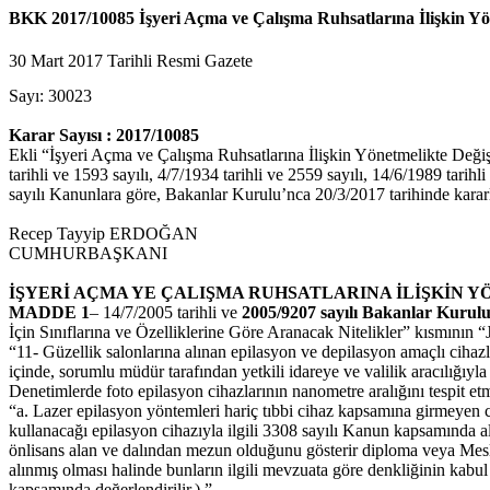
BKK 2017/10085 İşyeri Açma ve Çalışma Ruhsatlarına İlişkin Yön
30 Mart 2017 Tarihli Resmi Gazete
Sayı: 30023
Karar Sayısı : 2017/10085
Ekli “İşyeri Açma ve Çalışma Ruhsatlarına İlişkin Yönetmelikte Değişi
tarihli ve 1593 sayılı, 4/7/1934 tarihli ve 2559 sayılı, 14/6/1989 tarihl
sayılı Kanunlara göre, Bakanlar Kurulu’nca 20/3/2017 tarihinde kararla
Recep Tayyip ERDOĞAN
CUMHURBAŞKANI
İŞYERİ AÇMA YE ÇALIŞMA RUHSATLARINA İLİŞKİN 
MADDE 1
– 14/7/2005 tarihli ve
2005/9207 sayılı Bakanlar Kurulu
İçin Sınıflarına ve Özelliklerine Göre Aranacak Nitelikler” kısmının “J
“11- Güzellik salonlarına alınan epilasyon ve depilasyon amaçlı cihazlar
içinde, sorumlu müdür tarafından yetkili idareye ve valilik aracılığıyla 
Denetimlerde foto epilasyon cihazlarının nanometre aralığını tespit etme
“a. Lazer epilasyon yöntemleri hariç tıbbi cihaz kapsamına girmeyen c
kullanacağı epilasyon cihazıyla ilgili 3308 sayılı Kanun kapsamında alı
önlisans alan ve dalından mezun olduğunu gösterir diploma veya Mesle
alınmış olması halinde bunların ilgili mevzuata göre denkliğinin kabul
kapsamında değerlendirilir.).”