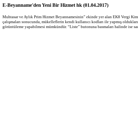
E-Beyanname'den Yeni Bir Hizmet hk (01.04.2017)
Muhtasar ve Aylık Prim Hizmet Beyannamesinin” ekinde yer alan EK8 Vergi Kimlik N
çalışmaları sonucunda, mükelleflerin kendi kullanıcı kodları ile yapmış oldukları 
görüntüleme yapabilmesi mümkündür. “Liste” butonuna basmaları halinde ise sade