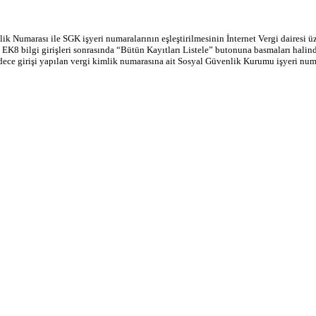
umarası ile SGK işyeri numaralarının eşleştirilmesinin İnternet Vergi dairesi üze
EK8 bilgi girişleri sonrasında “Bütün Kayıtları Listele” butonuna basmaları halinde
ce girişi yapılan vergi kimlik numarasına ait Sosyal Güvenlik Kurumu işyeri numa