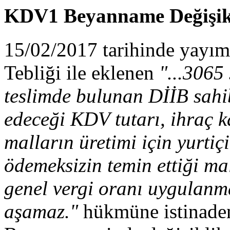
KDV1 Beyanname Değişikl
15/02/2017 tarihinde yayı
Tebliği ile eklenen
"...3065
teslimde bulunan DİİB sahib
edeceği KDV tutarı, ihraç ka
malların üretimi için yurti
ödemeksizin temin ettiği ma
genel vergi oranı uygulanma
aşamaz."
hükmüne istinaden