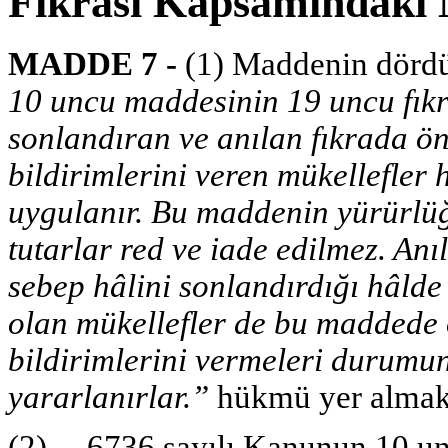
Fıkrası Kapsamındaki 
MADDE 7 -
(1) Maddenin dördü
10 uncu maddesinin 19 uncu fık
sonlandıran ve anılan fıkrada 
bildirimlerini veren mükellefle
uygulanır. Bu maddenin yürürlüğe
tutarlar red ve iade edilmez. An
sebep hâlini sonlandırdığı hâld
olan mükellefler de bu maddede
bildirimlerini vermeleri durum
yararlanırlar.”
hükmü yer almakt
(2) 6736 sayılı Kanunun 10 unc