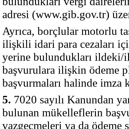
bulundukları vergi daireler
adresi (www.gib.gov.tr) üzer
Ayrıca, borçlular motorlu taş
ilişkili idari para cezaları i
yerine bulundukları ildeki/i
başvurulara ilişkin ödeme pl
başvurmaları halinde imza ka
5.
7020 sayılı Kanundan ya
bulunan mükelleflerin başvu
vazgeçmeleri ya da ödeme se