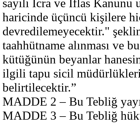
sayılı İcra ve İflas Kanunu 
haricinde üçüncü kişilere hi
devredilemeyecektir." şeklin
taahhütname alınması ve b
kütüğünün beyanlar hanesine
ilgili tapu sicil müdürlükler
belirtilecektir.”
MADDE 2 – Bu Tebliğ yayımı
MADDE 3 – Bu Tebliğ hüküm