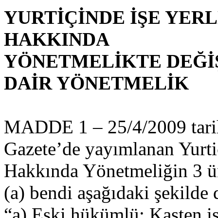
YURTİÇİNDE İŞE YER
HAKKINDA
YÖNETMELİKTE DEĞİŞ
DAİR YÖNETMELİK
MADDE 1 – 25/4/2009 tarih
Gazete’de yayımlanan Yurtiç
Hakkında Yönetmeliğin 3 ün
(a) bendi aşağıdaki şekilde d
“a) Eski hükümlü: Kasten işl