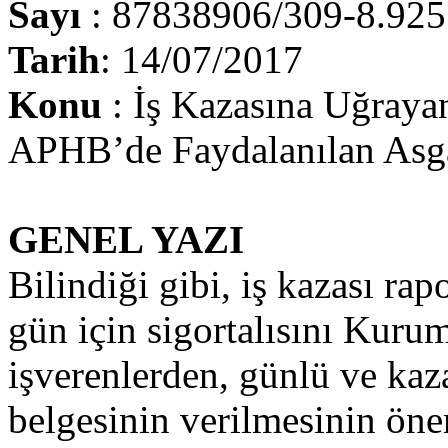
Sayı
: 87838906/309-8.925
Tarih
: 14/07/2017
Konu
: İş Kazasına Uğrayan
APHB’de Faydalanılan Asga
GENEL YAZI
Bilindiği gibi, iş kazası rap
gün için sigortalısını Kuru
işverenlerden, günlü ve kaz
belgesinin verilmesinin öne