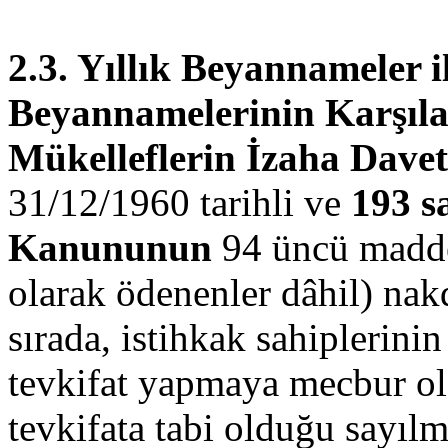
2.3. Yıllık Beyannameler 
Beyannamelerinin Karşıla
Mükelleflerin İzaha Davet
31/12/1960 tarihli ve
193 sa
Kanununun
94 üncü madde
olarak ödenenler dâhil) nak
sırada, istihkak sahiplerini
tevkifat yapmaya mecbur ol
tevkifata tabi olduğu sayılmı