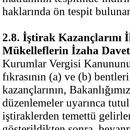
haklarında ön tespit bulunan
2.8. İştirak Kazançlarını 
Mükelleflerin İzaha Davet
Kurumlar Vergisi Kanununun
fıkrasının (a) ve (b) bentler
kazançlarının, Bakanlığımızc
düzenlemeler uyarınca tutu
iştiraklerden temettü gelirle
gösterildikten sonra, beyan