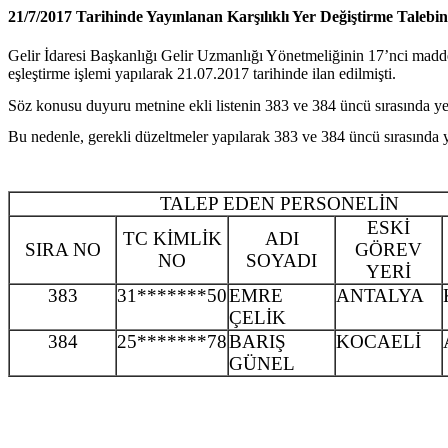
21/7/2017 Tarihinde Yayınlanan Karşılıklı Yer Değiştirme Talebi
Gelir İdaresi Başkanlığı Gelir Uzmanlığı Yönetmeliğinin 17’nci madde
eşleştirme işlemi yapılarak 21.07.2017 tarihinde ilan edilmişti.
Söz konusu duyuru metnine ekli listenin 383 ve 384 üncü sırasında yer al
Bu nedenle, gerekli düzeltmeler yapılarak 383 ve 384 üncü sırasında ye
TALEP EDEN PERSONELİN
ESKİ
TC KİMLİK
ADI
SIRA NO
GÖREV
NO
SOYADI
YERİ
383
31*******50
EMRE
ANTALYA
ÇELİK
384
25*******78
BARIŞ
KOCAELİ
GÜNEL