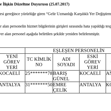
ne İlişkin Düzeltme Duyurusu (25.07.2017)
si gereğince yürürlüğe giren “Gelir Uzmanlığı Karşılıklı Yer Değiştirm
an personelin hizmet bilgilerinin girişleri sırasında hata yapıldığı tespi
r alan personel aşağıda belirtilen şekilde yeniden belirlenmiştir.
EŞLEŞEN PERSONELİN
YENİ
ESKİ
TC KİMLİK
ADI
GÖREV
GÖREV
NO
SOYADI
YERİ
YERİ
KOCAELİ
25*******78
BARIŞ
KOCAELİ
A
GÜNEL
ANTALYA
31*******50
EMRE
ANTALYA
K
ÇELİK