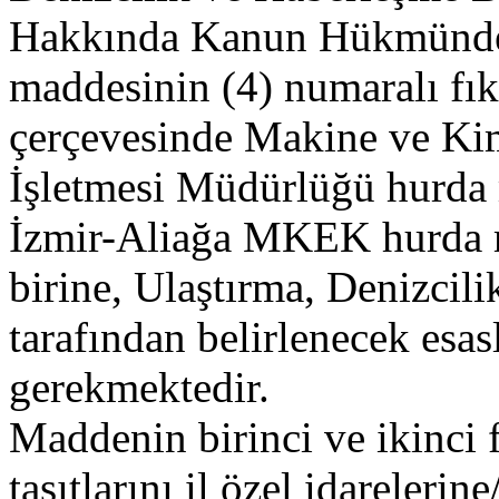
Hakkında Kanun Hükmünde 
maddesinin (4) numaralı fı
çerçevesinde Makine ve Ki
İşletmesi Müdürlüğü hurda 
İzmir-Aliağa MKEK hurda mü
birine, Ulaştırma, Denizcil
tarafından belirlenecek esas
gerekmektedir.
Maddenin birinci ve ikinci 
taşıtlarını il özel idareleri