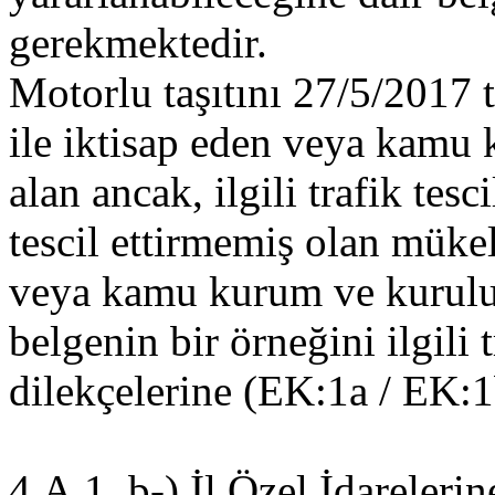
gerekmektedir.
Motorlu taşıtını 27/5/2017 t
ile iktisap eden veya kamu 
alan ancak, ilgili trafik tes
tescil ettirmemiş olan mükell
veya kamu kurum ve kuruluş
belgenin bir örneğini ilgili 
dilekçelerine (EK:1a / EK:1
4.A.1. b-) İl Özel İdareleri