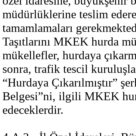
özel idaresine, büyükşehir
müdürlüklerine teslim edere
tamamlamaları gerekmekted
Taşıtlarını MKEK hurda müd
mükellefler, hurdaya çıkarm
sonra, trafik tescil kuruluşl
“Hurdaya Çıkarılmıştır” şer
Belgesi”ni, ilgili MKEK hu
edeceklerdir.