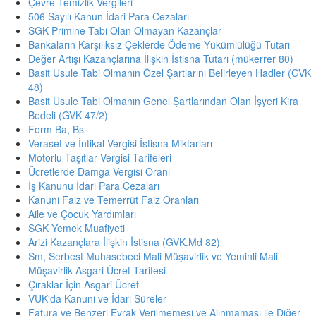
Çevre Temizlik Vergileri
506 Sayılı Kanun İdari Para Cezaları
SGK Primine Tabi Olan Olmayan Kazançlar
Bankaların Karşılıksız Çeklerde Ödeme Yükümlülüğü Tutarı
Değer Artışı Kazançlarına İlişkin İstisna Tutarı (mükerrer 80)
Basit Usule Tabi Olmanın Özel Şartlarını Belirleyen Hadler (GVK
48)
Basit Usule Tabi Olmanın Genel Şartlarından Olan İşyeri Kira
Bedeli (GVK 47/2)
Form Ba, Bs
Veraset ve İntikal Vergisi İstisna Miktarları
Motorlu Taşıtlar Vergisi Tarifeleri
Ücretlerde Damga Vergisi Oranı
İş Kanunu İdari Para Cezaları
Kanuni Faiz ve Temerrüt Faiz Oranları
Aile ve Çocuk Yardımları
SGK Yemek Muafiyeti
Arizi Kazançlara İlişkin İstisna (GVK.Md 82)
Sm, Serbest Muhasebeci Mali Müşavirlik ve Yeminli Mali
Müşavirlik Asgari Ücret Tarifesi
Çıraklar İçin Asgari Ücret
VUK'da Kanuni ve İdari Süreler
Fatura ve Benzeri Evrak Verilmemesi ve Alınmaması ile Diğer