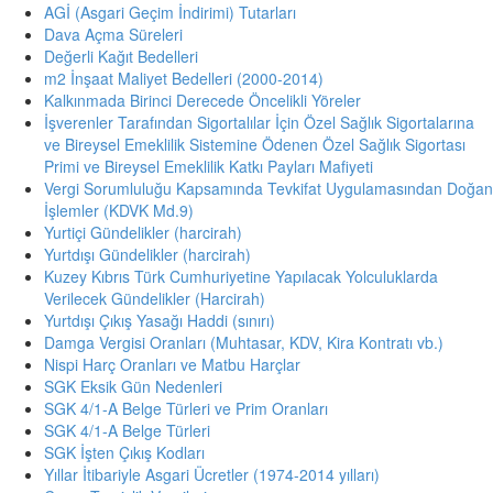
AGİ (Asgari Geçim İndirimi) Tutarları
Dava Açma Süreleri
Değerli Kağıt Bedelleri
m2 İnşaat Maliyet Bedelleri (2000-2014)
Kalkınmada Birinci Derecede Öncelikli Yöreler
İşverenler Tarafından Sigortalılar İçin Özel Sağlık Sigortalarına
ve Bireysel Emeklilik Sistemine Ödenen Özel Sağlık Sigortası
Primi ve Bireysel Emeklilik Katkı Payları Mafiyeti
Vergi Sorumluluğu Kapsamında Tevkifat Uygulamasından Doğan
İşlemler (KDVK Md.9)
Yurtiçi Gündelikler (harcirah)
Yurtdışı Gündelikler (harcirah)
Kuzey Kıbrıs Türk Cumhuriyetine Yapılacak Yolculuklarda
Verilecek Gündelikler (Harcirah)
Yurtdışı Çıkış Yasağı Haddi (sınırı)
Damga Vergisi Oranları (Muhtasar, KDV, Kira Kontratı vb.)
Nispi Harç Oranları ve Matbu Harçlar
SGK Eksik Gün Nedenleri
SGK 4/1-A Belge Türleri ve Prim Oranları
SGK 4/1-A Belge Türleri
SGK İşten Çıkış Kodları
Yıllar İtibariyle Asgari Ücretler (1974-2014 yılları)