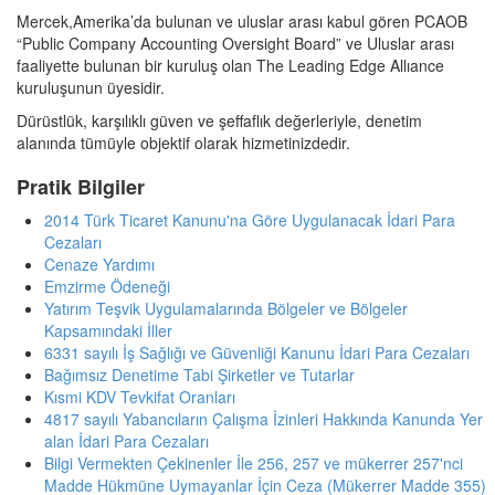
Mercek,Amerika’da bulunan ve uluslar arası kabul gören PCAOB
“Public Company Accounting Oversight Board” ve Uluslar arası
faaliyette bulunan bir kuruluş olan The Leading Edge Allıance
kuruluşunun üyesidir.
Dürüstlük, karşılıklı güven ve şeffaflık değerleriyle, denetim
alanında tümüyle objektif olarak hizmetinizdedir.
Pratik Bilgiler
2014 Türk Ticaret Kanunu'na Göre Uygulanacak İdari Para
Cezaları
Cenaze Yardımı
Emzirme Ödeneği
Yatırım Teşvik Uygulamalarında Bölgeler ve Bölgeler
Kapsamındaki İller
6331 sayılı İş Sağlığı ve Güvenliği Kanunu İdari Para Cezaları
Bağımsız Denetime Tabi Şirketler ve Tutarlar
Kısmi KDV Tevkifat Oranları
4817 sayılı Yabancıların Çalışma İzinleri Hakkında Kanunda Yer
alan İdari Para Cezaları
Bilgi Vermekten Çekinenler İle 256, 257 ve mükerrer 257'nci
Madde Hükmüne Uymayanlar İçin Ceza (Mükerrer Madde 355)