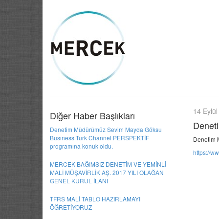
14 Eylül
Diğer Haber Başlıkları
Denet
Denetim Müdürümüz Sevim Mayda Göksu
Busıness Turk Channel PERSPEKTİF
Denetim 
programına konuk oldu.
https://
MERCEK BAĞIMSIZ DENETİM VE YEMİNLİ
MALİ MÜŞAVİRLİK AŞ. 2017 YILI OLAĞAN
GENEL KURUL İLANI
TFRS MALİ TABLO HAZIRLAMAYI
ÖĞRETİYORUZ