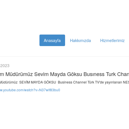
Anasayfa
Hakkımızda
Hizmetlerimiz
 2023
im Müdürümüz Sevim Mayda Göksu Busıness Turk Chan
Müdürümüz SEVİM MAYDA GÖKSU Business Channel Türk TV'de yayınlanan NESRİ
www.youtube.com/watch?v=N37wlf83bu0