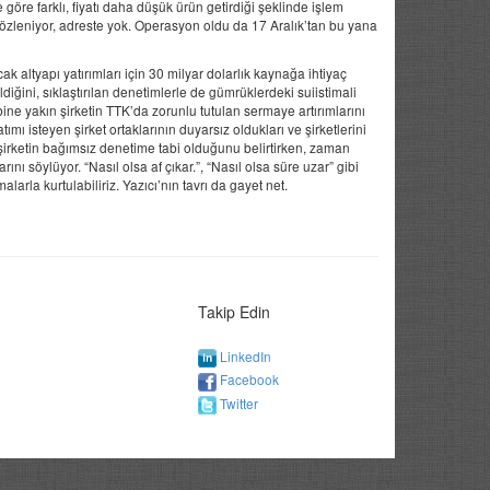
ne göre farklı, fiyatı daha düşük ürün getirdiği şeklinde işlem
gözleniyor, adreste yok. Operasyon oldu da 17 Aralık’tan bu yana
k altyapı yatırımları için 30 milyar dolarlık kaynağa ihtiyaç
iğini, sıklaştırılan denetimlerle de gümrüklerdeki suiistimali
ine yakın şirketin TTK’da zorunlu tutulan sermaye artırımlarını
tımı isteyen şirket ortaklarının duyarsız oldukları ve şirketlerini
 şirketin bağımsız denetime tabi olduğunu belirtirken, zaman
ı söylüyor. “Nasıl olsa af çıkar.”, “Nasıl olsa süre uzar” gibi
arla kurtulabiliriz. Yazıcı’nın tavrı da gayet net.
Takip Edin
LinkedIn
Facebook
Twitter