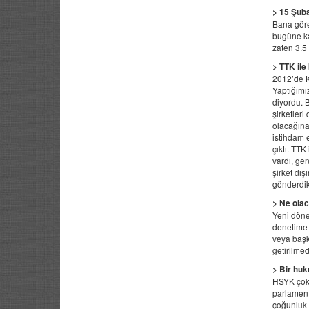
> 15 Şuba
Bana göre
bugüne ka
zaten 3.5 
> TTK ile
2012’de K
Yaptığımız
diyordu. 
şirketler
olacağına 
istihdam 
çıktı. TTK
vardı, ge
şirket dış
gönderdik.
> Ne ola
Yeni döne
denetime h
veya başka
getirilmed
> Bir hu
HSYK çok ö
parlament
çoğunluk o