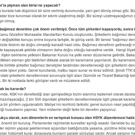
t’ta pişman olan birisi ne yapacak?
 burada hak düşürücü bir süre verilmiş durumunda, yani geri dönüş olmaz gibi. Biz 
dar bize kurumsal olarak bir sıkıntı ulaştırılmış değil. Biz süreyi uzatmayacağımız
yıl olmuş.
 bağımsız denetime çok önem verilmişti. Önce tüm şirketleri kapsıyordu, sonra 
amu Gözetimi Muhasebe Standartları Kurulu oluşturuldu. Şirketlerin bağımsız denetim
 değişiklikte konuyu enine boyuna tartıştık, iki görüş vardı. Bir tanesi “bağımsız de
Bizde ikisinin de doğru olmadığı kanaati hasıl oldu. Bağımsız denetimin getireceği 
i de kapsayacak şekilde olmasının daha doğru olduğu kanaatine vardık. Hangi ölçekte
ilişkin belirleme yetkisini Bakanlar Kurulu’na yetki veren düzenleme getirdik. Bakan
ettikleri eleman gibi faktörleri dikkate alarak bir kararname yayınlandı. Bu kararn
 ile birlikte şirketler bağımsız denetçiler tarafından denetleneceği için şirketlerin de
nelde işlevi yoktu. Genel kurullarda, matbu rapor sunar ve ibraz edilirdi. Şimdi TTK
ındaki şirketlerin denetlenmesi sorunuyla ilgili alanı Gümrük ve Ticaret Bakanlığı bel
 Bir iki noktada farklı görüşler vardı ve müzakere edildi.
cak bu kararda?
mde, KGK’nın denetlediği alan genişledikçe bizim alanımız kademeli olarak daralaca
azırlayacağız. 2 bin 500 dışındaki şirketlerin denetlenmesiyle ilgili çıkacak kararla
 bir yöntem uygulanabilir. Maliye’nin kontrolü farklıdır, genel kurulun nasıl yapıldığı
iği hususlarını yapmaz. Yani mükerrer değil farklı bir denetim yapıyoruz.
kukçu olarak, son dönemlerin en tartışmalı konusu olan HSYK düzenlemesi hak
nemli bir kuruluş. Parlamenter rejimlerde kuvvetler ayrılığı esastır. Genelde bu üçü
er rejimin yapısal şekillenmesi açısından baktığımızda yasama, yürütme ikilisi ka
lan hükümeti kurar, dolayısıyla bunların paralel yürüyüşü vardır. Ancak yargının hed