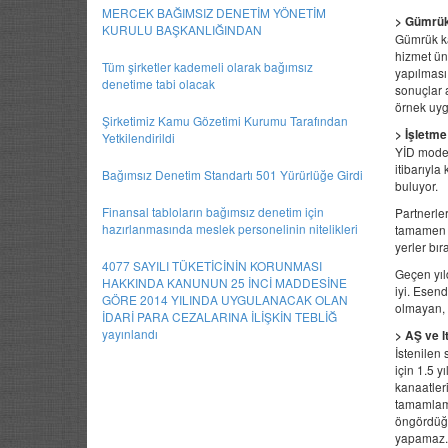
MERCEK BAĞIMSIZ DENETİM YÖNETİM
> Gümrük 
KURULU BAŞKANLIĞINDAN
Gümrük ka
hizmet ün
Tüm şirketler kademeli olarak bağımsız
yapılması
denetime tabi olacak
sonuçlar 
örnek uyg
Şirketimiz Kamu Gözetimi Kurumu Tarafından
> İşletme
Yetkilendirildi
YİD model
itibarıyla
Bağımsız Denetim Standartı 501 Yürürlüğe Girdi
buluyor.
Finansal tabloların bağımsız denetim için
Partnerle
hazırlanmasında meslek personelinin nitelikleri
tamamen öz
yerler bır
4077 SAYILI TÜKETİCİNİN KORUNMASI
Geçen yıl
HAKKINDA KANUNUN 25 İNCİ MADDESİNE
iyi. Esend
GÖRE 2014 YILINDA UYGULANACAK OLAN
olmayan, 
İDARİ PARA CEZALARINA İLİŞKİN TEBLİĞ
yayınlandı
> AŞ ve l
İstenilen 
için 1.5 
kanaatler
tamamlama
öngördüğü 
yapamaz.