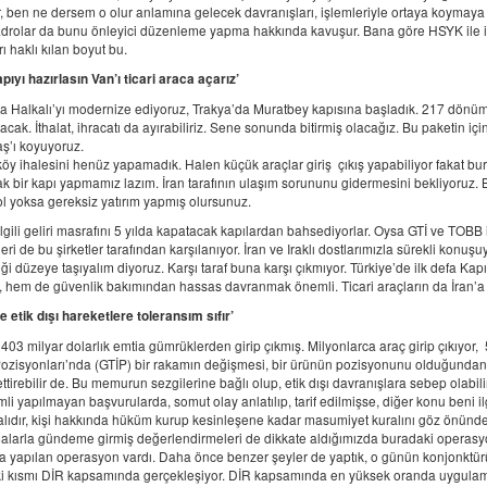
r, ben ne dersem o olur anlamına gelecek davranışları, işlemleriyle ortaya koymay
adrolar da bunu önleyici düzenleme yapma hakkında kavuşur. Bana göre HSYK ile
ı haklı kılan boyut bu.
apıyı hazırlasın Van’ı ticari araca açarız’
da Halkalı’yı modernize ediyoruz, Trakya’da Muratbey kapısına başladık. 217 dönümlü
cak. İthalat, ihracatı da ayırabiliriz. Sene sonunda bitirmiş olacağız. Bu paketin i
aş’ı koyuyoruz.
y ihalesini henüz yapamadık. Halen küçük araçlar giriş çıkış yapabiliyor fakat buraya
k bir kapı yapmamız lazım. İran tarafının ulaşım sorununu gidermesini bekliyoruz. 
ol yoksa gereksiz yatırım yapmış olursunuz.
lgili geliri masrafını 5 yılda kapatacak kapılardan bahsediyorlar. Oysa GTİ ve TOBB
leri de bu şirketler tarafından karşılanıyor. İran ve Iraklı dostlarımızla sürekli konuş
i düzeye taşıyalım diyoruz. Karşı taraf buna karşı çıkmıyor. Türkiye’de ilk defa Kapı
, hem de güvenlik bakımından hassas davranmak önemli. Ticari araçların da İran’a 
 etik dışı hareketlere toleransım sıfır’
403 milyar dolarlık emtia gümrüklerden girip çıkmış. Milyonlarca araç girip çıkıyor,
k Pozisyonları’nda (GTİP) bir rakamın değişmesi, bir ürünün pozisyonunu olduğundan 
ttirebilir de. Bu memurun sezgilerine bağlı olup, etik dışı davranışlara sebep olabil
İsimli yapılmayan başvurularda, somut olay anlatılıp, tarif edilmişse, diğer konu ben
alıdır, kişi hakkında hüküm kurup kesinleşene kadar masumiyet kuralını göz ön
alarla gündeme girmiş değerlendirmeleri de dikkate aldığımızda buradaki operasyon
a yapılan operasyon vardı. Daha önce benzer şeyler de yaptık, o günün konjonktürü d
i kısmı DİR kapsamında gerçekleşiyor. DİR kapsamında en yüksek oranda uygulama 