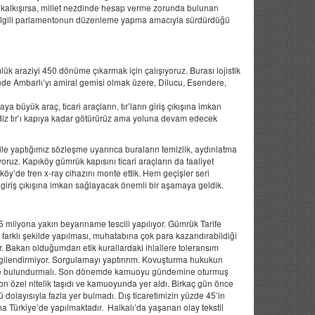
a kalkışırsa, millet nezdinde hesap verme zorunda bulunan
 ilgili parlamentonun düzenleme yapma amacıyla sürdürdüğü
k araziyi 450 dönüme çıkarmak için çalışıyoruz. Burası lojistik
çinde Ambarlı’yı amiral gemisi olmak üzere, Dilucu, Esendere,
 büyük araç, ticari araçların, tır’ların giriş çıkışına imkan
Biz tır’ı kapıya kadar götürürüz ama yoluna devam edecek
 ile yaptığımız sözleşme uyarınca buraların temizlik, aydınlatma
uyoruz. Kapıköy gümrük kapısını ticari araçların da faaliyet
köy’de tren x-ray cihazını monte ettik. Hem geçişler seri
giriş çıkışına imkan sağlayacak önemli bir aşamaya geldik.
 5 milyona yakın beyanname tescili yapılıyor. Gümrük Tarife
farklı şekilde yapılması, muhatabına çok para kazandırabildiği
ir. Bakan olduğumdan etik kurallardaki ihlallere toleransım
i ilgilendirmiyor. Sorgulamayı yaptırırım. Kovuşturma hukukun
ünde bulundurmalı. Son dönemde kamuoyu gündemine oturmuş
 özel nitelik taşıdı ve kamuoyunda yer aldı. Birkaç gün önce
olayısıyla fazla yer bulmadı. Dış ticaretimizin yüzde 45’in
Türkiye’de yapılmaktadır. Halkalı’da yaşanan olay tekstil