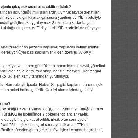
enin çıkış noktasını anlatabilir misiniz?
fından göründüğü milli alanlardır. Gümrük altyapı donatıları,
dernize etmek için kaynak çalışması yapılmış ve YİD modeliyle
odeli geliştirerek uyguluyoruz. Sistemde o kadar başarılı
ar kataloğu oluşturmuş. Türkiye’deki YİD modelini de dünyaya
alizi ardından pazarlık yapılıyor. Yapılacak yatırım miktarı
gerekiyor. Öyle bazı kapılar var ki geri dönüşü 50-60 yılı
odeliyle yenilenen gümrük kapılarının idaresi, sevki, yönetimi
icari alanlar, lokanta, free shop, benzin istasyonu, kantar gibi
 kolluk işleri kamu tarafından yürütülüyor.
ule, Hamzabeyli, İpsala, Habur, Sarp gibi kapıların durumu çok
ları paket haline getirdik. Çok iyi olanın içinde geliri iyi
ur mu?
 oy birliği ile 2011 yılında değiştirildi. Kanun yürürlüğe girmesi
TÜRMOB ile işbirliğinde 9 bölgede toplantılar yaptık,
 da oy birliğiyle kabul edildi. Eksik olan sermayeleri
Yani 75 bin şirketin asgari sermaye miktarları TTK’nın
sfiye sürecine giren şirket tasfiye işlemi dışında başka bir iş