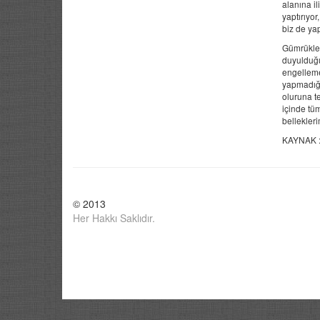
alanına il
yaptırıyo
biz de ya
Gümrüklerd
duyulduğu 
engellemey
yapmadığın
oluruna t
içinde tüm
bellekler
KAYNAK 
© 2013
Her Hakkı Saklıdır.