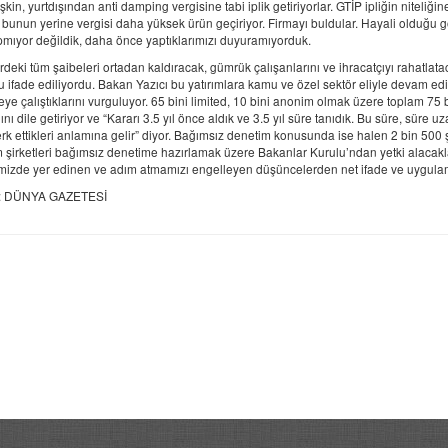
işkin, yurtdışından anti damping vergisine tabi iplik getiriyorlar. GTİP ipliğin niteliği
r, bunun yerine vergisi daha yüksek ürün geçiriyor. Firmayı buldular. Hayali olduğu 
pmıyor değildik, daha önce yaptıklarımızı duyuramıyorduk.
eki tüm şaibeleri ortadan kaldıracak, gümrük çalışanlarını ve ihracatçıyı rahatlataca
ifade ediliyordu. Bakan Yazıcı bu yatırımlara kamu ve özel sektör eliyle devam edild
e çalıştıklarını vurguluyor. 65 bini limited, 10 bini anonim olmak üzere toplam 75 b
ı dile getiriyor ve “Kararı 3.5 yıl önce aldık ve 3.5 yıl süre tanıdık. Bu süre, süre uza
erk ettikleri anlamına gelir” diyor. Bağımsız denetim konusunda ise halen 2 bin 500
 şirketleri bağımsız denetime hazırlamak üzere Bakanlar Kurulu’ndan yetki alacakların
imizde yer edinen ve adım atmamızı engelleyen düşüncelerden net ifade ve uygulamal
: DÜNYA GAZETESİ