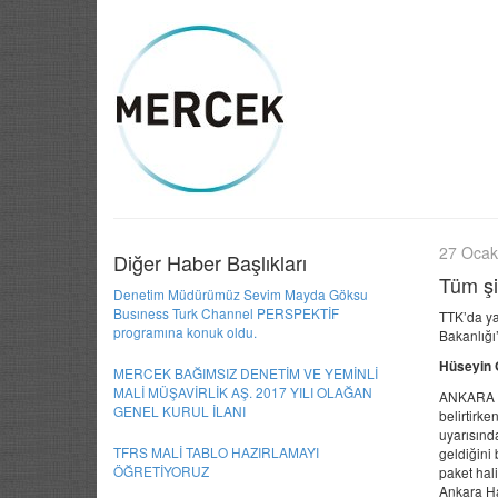
27 Ocak
Diğer Haber Başlıkları
Tüm şi
Denetim Müdürümüz Sevim Mayda Göksu
Busıness Turk Channel PERSPEKTİF
TTK’da yap
programına konuk oldu.
Bakanlığı’
Hüseyin
MERCEK BAĞIMSIZ DENETİM VE YEMİNLİ
MALİ MÜŞAVİRLİK AŞ. 2017 YILI OLAĞAN
ANKARA 
GENEL KURUL İLANI
belirtirk
uyarısınd
TFRS MALİ TABLO HAZIRLAMAYI
geldiğini
ÖĞRETİYORUZ
paket hal
Ankara Ha