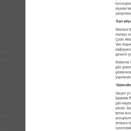
kuruluşla
siyasal k
çalışmalar
‘İran alty
İstanbul’
merkez ola
Çıldır Akt
Van Kapıkö
sağlayaca
güvenli y
Sistemle i
gibi gider
göstereceğ
yapılacak
‘Gümrükte
Geçen yıl 
İstatisti
gibi kaybe
sıfırdır. 
temel kur
soruşturm
Ambarlı’d
üzerindek