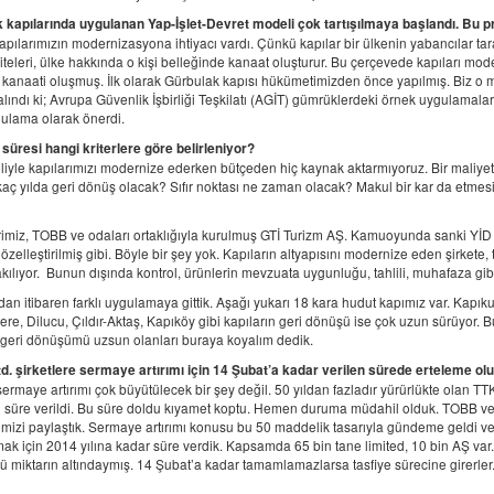
kapılarında uygulanan Yap-İşlet-Devret modeli çok tartışılmaya başlandı. Bu proj
pılarımızın modernizasyona ihtiyacı vardı. Çünkü kapılar bir ülkenin yabancılar tara
iteleri, ülke hakkında o kişi belleğinde kanaat oluşturur. Bu çerçevede kapıları mo
 kanaati oluşmuş. İlk olarak Gürbulak kapısı hükümetimizden önce yapılmış. Biz o m
alındı ki; Avrupa Güvenlik İşbirliği Teşkilatı (AGİT) gümrüklerdeki örnek uygulamal
ulama olarak önerdi.
 süresi hangi kriterlere göre belirleniyor?
iyle kapılarımızı modernize ederken bütçeden hiç kaynak aktarmıyoruz. Bir maliyet an
 kaç yılda geri dönüş olacak? Sıfır noktası ne zaman olacak? Makul bir kar da etmesi 
rimiz, TOBB ve odaları ortaklığıyla kurulmuş GTİ Turizm AŞ. Kamuoyunda sanki YİD m
elleştirilmiş gibi. Böyle bir şey yok. Kapıların altyapısını modernize eden şirkete, t
akılıyor. Bunun dışında kontrol, ürünlerin mevzuata uygunluğu, tahlili, muhafaza gibi
dan itibaren farklı uygulamaya gittik. Aşağı yukarı 18 kara hudut kapımız var. Kapık
ere, Dilucu, Çıldır-Aktaş, Kapıköy gibi kapıların geri dönüşü ise çok uzun sürüyor. Bun
geri dönüşümü uzsun olanları buraya koyalım dedik.
td. şirketlere sermaye artırımı için 14 Şubat’a kadar verilen sürede erteleme ol
sermaye artırımı çok büyütülecek bir şey değil. 50 yıldan fazladır yürürlükte olan TTK
yıl süre verildi. Bu süre doldu kıyamet koptu. Hemen duruma müdahil olduk. TOBB ve 
imizi paylaştık. Sermaye artırımı konusu bu 50 maddelik tasarıyla gündeme geldi ve o
k için 2014 yılına kadar süre verdik. Kapsamda 65 bin tane limited, 10 bin AŞ var. 
miktarın altındaymış. 14 Şubat’a kadar tamamlamazlarsa tasfiye sürecine girerler. Ta