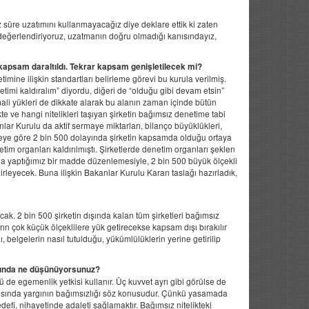
süre uzatımını kullanmayacağız diye deklare ettik ki zaten
ı değerlendiriyoruz, uzatmanın doğru olmadığı kanısındayız,
kapsam daraltıldı. Tekrar kapsam genişletilecek mi?
ine ilişkin standartları belirleme görevi bu kurula verilmiş.
netimi kaldıralım” diyordu, diğeri de “olduğu gibi devam etsin”
mali yükleri de dikkate alarak bu alanın zaman içinde bütün
 ve hangi nitelikleri taşıyan şirketin bağımsız denetime tabi
lar Kurulu da aktif sermaye miktarları, bilanço büyüklükleri,
ameye göre 2 bin 500 dolayında şirketin kapsamda olduğu ortaya
netim organları kaldırılmıştı. Şirketlerde denetim organları şeklen
’da yaptığımız bir madde düzenlemesiyle, 2 bin 500 büyük ölçekli
irleyecek. Buna ilişkin Bakanlar Kurulu Kararı taslağı hazırladık,
k. 2 bin 500 şirketin dışında kalan tüm şirketleri bağımsız
rın çok küçük ölçeklilere yük getirecekse kapsam dışı bırakılır
, belgelerin nasıl tutulduğu, yükümlülüklerin yerine getirilip
kında ne düşünüyorsunuz?
 de egemenlik yetkisi kullanır. Üç kuvvet ayrı gibi görülse de
rşısında yargının bağımsızlığı söz konusudur. Çünkü yasamada
efi, nihayetinde adaleti sağlamaktır. Bağımsız nitelikteki