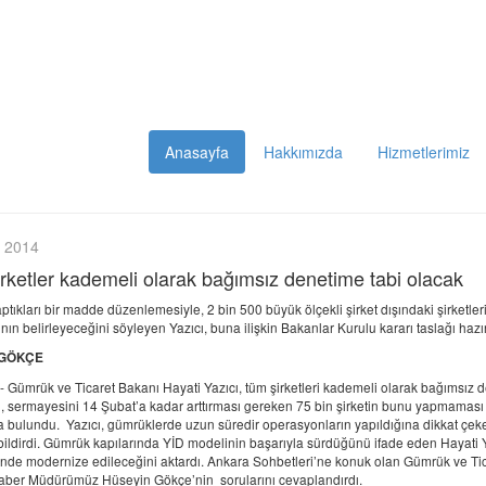
Anasayfa
Hakkımızda
Hizmetlerimiz
 2014
rketler kademeli olarak bağımsız denetime tabi olacak
tıkları bir madde düzenlemesiyle, 2 bin 500 büyük ölçekli şirket dışındaki şirketler
nın belirleyeceğini söyleyen Yazıcı, buna ilişkin Bakanlar Kurulu kararı taslağı hazı
 GÖKÇE
-
Gümrük ve Ticaret Bakanı Hayati Yazıcı, tüm şirketleri kademeli olarak bağımsız 
en, sermayesini 14 Şubat’a kadar arttırması gereken 75 bin şirketin bunu yapmaması 
a bulundu. Yazıcı, gümrüklerde uzun süredir operasyonların yapıldığına dikkat çek
 bildirdi. Gümrük kapılarında YİD modelinin başarıyla sürdüğünü ifade eden Hayati Ya
inde modernize edileceğini aktardı. Ankara Sohbetleri’ne konuk olan Gümrük ve Tica
ber Müdürümüz Hüseyin Gökçe’nin sorularını cevaplandırdı.