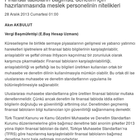
hazırlanmasında meslek personelinin nitelikleri
28 Aralık 2013 Cumartesi 01:00
Akın AKBULUT
Vergi Başmüfettişi
(E.Baş Hesap Uzmanı)
Küreselleşme ile birlikte sermaye piyasalarının gelişmesi ve yabancı yatırımcı
hareketleri işletmelere ait finansal tablo bilgilerinin karşılaştırılabilir,
anlaşılabilir ve şeffaf olması ihtiyacını kaçınılmaz bir zorunluluk olarak
karşımıza çıkarmaktadır. Finansal tabloların karşılaştırılabilirliği,
anlaşılabilirliği ve şeffaflığı ise bu bilgileri üretirken kullanılan ortak bir
muhasebe ve denetim dilinin kullanılmasıyla mümkün olabilir. Bu ortak dil ise
uluslararası muhasebe ve denetim standartlarının uygulama ile
bütünleştirilmesiyle sağlanabilir.
Uluslararası muhasebe standartlarına göre üretilen finansal tablolar mutlaka
denetlenmelidir. Çünkü ancak denetim ile finansal tabloda iddia edilen
bilgilerin doğruluğu ve güvenilirliği arttırılmış olur. Denetimden geçmemiş
finansal tabloların bilgi kullanıcıları için güvenilirliği sağlanmamış demektir.
Türk Ticaret Kanunu ve Kamu Gözetimi Muhasebe ve Denetim Standartları
Kurumu düzenlemelerine göre bağımsız denetime tabi anonim şirketler 2013
yılına ilişkin finansal tabloları da dahil, Türkiye Muhasebe Standartları’na
(TFRS) göre hazırlanmış karşılaştırılabilir finansal tablolarını bağımsız
denetime hazır hale getirmek zorundadırlar.