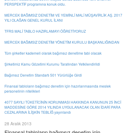
PERSPEKTİF programına konuk oldu.
MERCEK BAĞIMSIZ DENETİM VE YEMİNLİ MALİ MÜŞAVİRLİK AŞ. 2017
YILI OLAĞAN GENEL KURUL İLANI
TFRS MALİ TABLO HAZIRLAMAYI ÖĞRETİYORUZ
MERCEK BAĞIMSIZ DENETİM YÖNETİM KURULU BAŞKANLIĞINDAN
Tüm şirketler kademeli olarak bağımsız denetime tabi olacak
Şirketimiz Kamu Gözetimi Kurumu Tarafından Yetkilendirildi
Bağımsız Denetim Standartı 501 Yürürlüğe Girdi
Finansal tabloların bağımsız denetim için hazırlanmasında meslek
personelinin nitelikleri
4077 SAYILI TÜKETİCİNİN KORUNMASI HAKKINDA KANUNUN 25 İNCİ
MADDESİNE GÖRE 2014 YILINDA UYGULANACAK OLAN İDARİ PARA
CEZALARINA İLİŞKİN TEBLİĞ yayınlandı
28 Aralık 2013
Finansal tabloların bağımsız denetim için