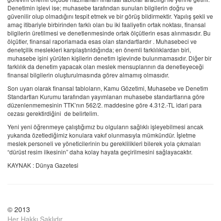
Denetimin işlevi ise; muhasebe tarafından sunulan bilgilerin doğru ve
güvenilir olup olmadığını tespit etmek ve bir görüş bildirmektir. Yapılış şekli ve
amaç itibariyle birbirinden farklı olan bu iki faaliyetin ortak noktası, finansal
bilgilerin üretilmesi ve denetlenmesinde ortak ölçütlerin esas alınmasıdır. Bu
ölçütler, finansal raporlamada esas olan standartlardır . Muhasebeci ve
denetçilik meslekleri karşılaştırıldığında; en önemli farklılıklardan biri,
muhasebe işini yürüten kişilerin denetim işlevinde bulunmamasıdır. Diğer bir
farklılık da denetim yapacak olan meslek mensuplarının da denetleyeceği
finansal bilgilerin oluşturulmasında görev almamış olmasıdır.
Son uyarı olarak finansal tabloların, Kamu Gözetimi, Muhasebe ve Denetim
Standartları Kurumu tarafından yayımlanan muhasebe standartlarına göre
düzenlenmemesinin TTK’nın 562/2. maddesine göre 4.312.-TL idari para
cezası gerektirdiğini de belirtelim.
Yeni yeni öğrenmeye çalıştığımız bu olguların sağlıklı işleyebilmesi ancak
yukarıda özetlediğimiz konulara vakıf olunmasıyla mümkündür. İşletme
meslek personeli ve yöneticilerinin bu gereklilikleri bilerek yola çıkmaları
“dürüst resim ilkesinin” daha kolay hayata geçirilmesini sağlayacaktır.
KAYNAK : Dünya Gazetesi
© 2013
Her Hakkı Saklıdır.