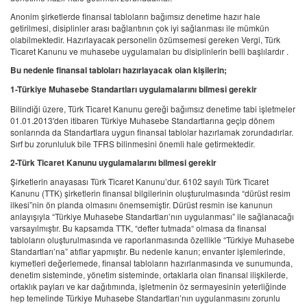
Anonim şirketlerde finansal tabloların bağımsız denetime hazır hale
getirilmesi, disiplinler arası bağlantının çok iyi sağlanması ile mümkün
olabilmektedir. Hazırlayacak personelin özümsemesi gereken Vergi, Türk
Ticaret Kanunu ve muhasebe uygulamaları bu disiplinlerin belli başlılardır .
Bu nedenle finansal tabloları hazırlayacak olan kişilerin;
1-Türkiye Muhasebe Standartları uygulamalarını bilmesi gerekir
Bilindiği üzere, Türk Ticaret Kanunu gereği bağımsız denetime tabi işletmeler
01.01.2013'den itibaren Türkiye Muhasebe Standartlarına geçip dönem
sonlarında da Standartlara uygun finansal tablolar hazırlamak zorundadırlar.
Sırf bu zorunluluk bile TFRS bilinmesini önemli hale getirmektedir.
2-Türk Ticaret Kanunu uygulamalarını bilmesi gerekir
Şirketlerin anayasası Türk Ticaret Kanunu’dur. 6102 sayılı Türk Ticaret
Kanunu (TTK) şirketlerin finansal bilgilerinin oluşturulmasında “dürüst resim
ilkesi”nin ön planda olmasını önemsemiştir. Dürüst resmin ise kanunun
anlayışıyla “Türkiye Muhasebe Standartları’nın uygulanması” ile sağlanacağı
varsayılmıştır. Bu kapsamda TTK, “defter tutmada“ olmasa da finansal
tabloların oluşturulmasında ve raporlanmasında özellikle “Türkiye Muhasebe
Standartları’na” atıflar yapmıştır. Bu nedenle kanun; envanter işlemlerinde,
kıymetleri değerlemede, finansal tabloların hazırlanmasında ve sunumunda,
denetim sisteminde, yönetim sisteminde, ortaklarla olan finansal ilişkilerde,
ortaklık payları ve kar dağıtımında, işletmenin öz sermayesinin yeterliğinde
hep temelinde Türkiye Muhasebe Standartları’nın uygulanmasını zorunlu