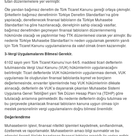
tutan düzenlemelere yer vermiştir.
Öte yandan bağımsız denetim de Türk Ticaret Kanunu gereği ortaya çıkmıştır.
Şirketlerin bağımsız denetiminin Türkiye Denetim Standartları’na göre
yapılacağı, denetlenecek finansal tabloların da Türkiye Muhasebe
Standartları’na göre hazırlanacağı, denetçinin sahip olacağı vasıflar,
bağımsız denetimden geçmeyen finansal tabloların düzenlenmemiş
hükmünde olacağı ve yaptırımlar hep TTK düzenlemesi olarak yer almıştır. Bu
nedenle Türkiye Muhasebe Standartları’nı neden uygulamak gerekirin yanıtı
için Türk Ticaret Kanunu uygulamalarına da vakıf olmak önem kazanmıştır.
3-Vergi Uygulamalarını Bilmesi Gerekir.
6102 sayılı yeni Türk Ticaret Kanunu’nun 64/5. maddesi ticari defterlerin
tutulmasında Vergi Usul Kanunu (VUK) hükümlerinin uygulanacağını
belirtmiştir. Ticari defterlerde VUK hükümlerinin uygulanması demek, VUK
uygulaması ile oluşturulan finansal tablolarda kıymet ve borçların
değerlemesinde, envanter işlemlerinde hep VUK hükümlerinin dikkate
alınacağı, defterlerin de VUK’a dayanarak çıkarılan Muhasebe Sistemi
Uygulama Genel Tebliğleri yani Tek Düzen Hesap Planı’na (TDHP) göre
tutulacağı anlamına gelmektedir. Bu nedenle defterlerin doğru tutulması ve
bu çerçevede çıkarılacak finansal tabloların kanuna uygun olması için
meslek personelinin vergi uygulamalarını doğru bilmesi önemlidir.
Değerlendirme
Muhasebenin işlevi, finansal nitelikli işlemleri kaydetmek, sınıflandırmak,
özetlemek ve raporlamaktır. Muhasebenin amacı bilgi sunmaktır ve bu
görevini önemli ölçüde hazırlanan finansal tablolar aracılığı ile yerine getirir.